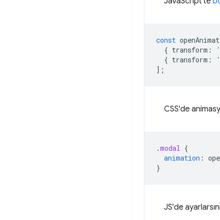
JavaScript'te
b
const
openAnimat
{
transform
:
{
transform
:
];
CSS'de animasyo
.
modal
{
animation
:
op
}
JS'de ayarlarsın