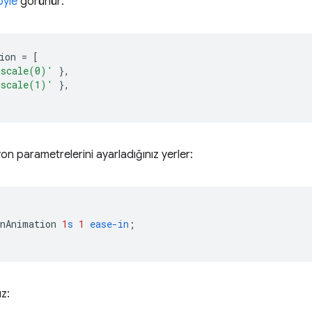
öyle
görünür:
ion
=
[
'scale(0)'
},
'scale(1)'
},
n parametrelerini ayarladığınız yerler:
enAnimation
1
s
1
ease-in
;
ız: