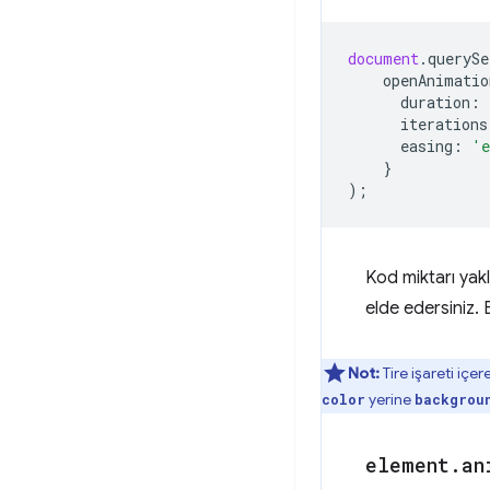
document
.
querySe
openAnimatio
duration
:
iterations
easing
:
'e
}
);
Kod miktarı yak
elde edersiniz. 
Not:
Tire işareti iç
yerine
color
backgrou
element
.
an