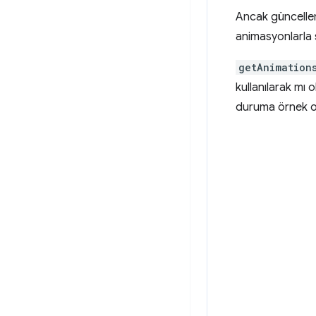
Ancak güncellem
animasyonlarla sı
getAnimation
kullanılarak mı
duruma örnek ola