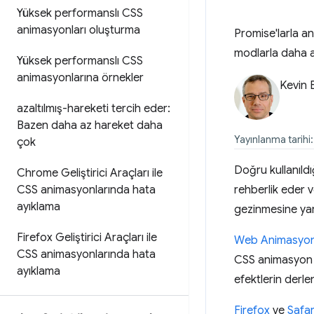
Yüksek performanslı CSS
animasyonları oluşturma
Promise'larla an
modlarla daha a
Yüksek performanslı CSS
animasyonlarına örnekler
Kevin E
azaltılmış-hareketi tercih eder:
Bazen daha az hareket daha
Yayınlanma tarihi
çok
Doğru kullanıld
Chrome Geliştirici Araçları ile
CSS animasyonlarında hata
rehberlik eder v
ayıklama
gezinmesine yar
Firefox Geliştirici Araçları ile
Web Animasyonl
CSS animasyonlarında hata
CSS animasyon h
ayıklama
efektlerin derle
Firefox
ve
Safar