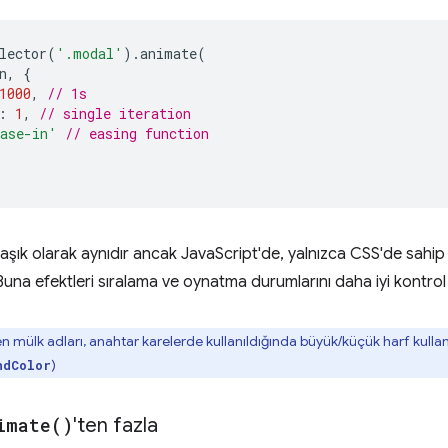
lector
(
'.modal'
).
animate
(
n
,
{
1000
,
// 1s
:
1
,
// single iteration
ase-in'
// easing function
laşık olarak aynıdır ancak JavaScript'de, yalnızca CSS'de sahi
Buna efektleri sıralama ve oynatma durumlarını daha iyi kontrol
eren mülk adları, anahtar karelerde kullanıldığında büyük/küçük harf kull
)
ndColor
imate(
)
'ten fazla