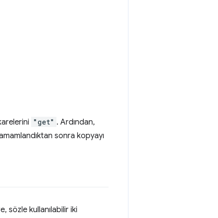
karelerini
"get"
. Ardından,
ş tamamlandıktan sonra kopyayı
 sözle kullanılabilir iki