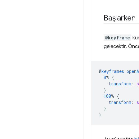
Başlarken
@keyframe
kur
gelecektir. Önc
@
keyframes
open
0
%
{
transform
:
s
}
100
%
{
transform
:
s
}
}