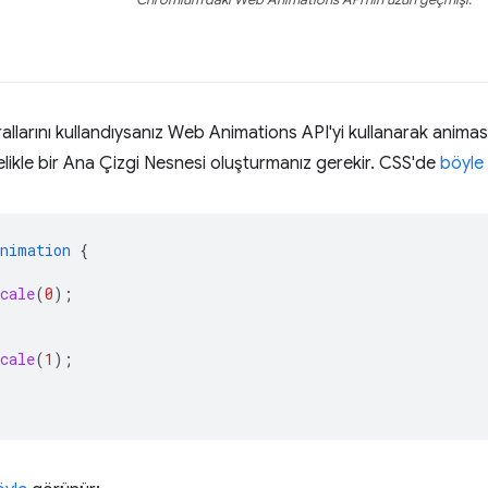
allarını kullandıysanız Web Animations API'yi kullanarak anima
elikle bir Ana Çizgi Nesnesi oluşturmanız gerekir. CSS'de
böyle
Animation
{
cale
(
0
);
cale
(
1
);