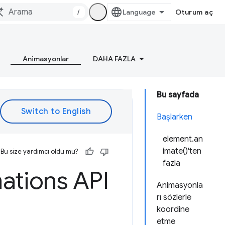
/
Oturum aç
Animasyonlar
DAHA FAZLA
Bu sayfada
Başlarken
element.an
imate()'ten
Bu size yardımcı oldu mu?
fazla
ations API
Animasyonla
rı sözlerle
koordine
etme