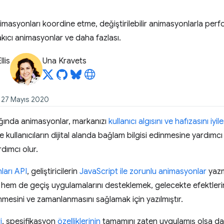
imasyonları koordine etme, değiştirilebilir animasyonlarla perf
kıcı animasyonlar ve daha fazlası.
llis
Una Kravets
: 27 Mayıs 2020
ığında animasyonlar, markanızı
kullanıcı algısını ve hafızasını iyile
e kullanıcıların dijital alanda bağlam bilgisi edinmesine yardım
dımcı olur.
arı API
, geliştiricilerin
JavaScript ile zorunlu animasyonlar
yazm
em de geçiş uygulamalarını desteklemek, gelecekte efektlerin 
nmesini ve zamanlanmasını sağlamak için yazılmıştır.
i
, spesifikasyon
özelliklerinin
tamamını zaten uygulamış olsa d