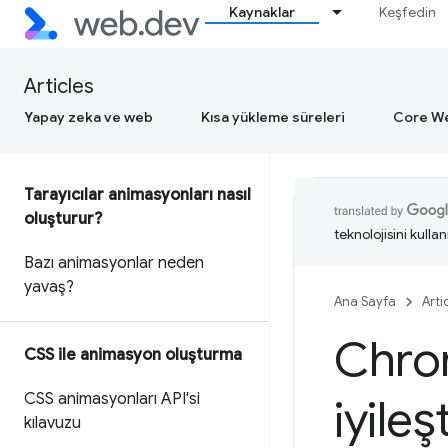
Kaynaklar
Keşfedin
Articles
Yapay zeka ve web
Kısa yükleme süreleri
Core We
Tarayıcılar animasyonları nasıl
oluşturur?
teknolojisini kullan
Bazı animasyonlar neden
yavaş?
Ana Sayfa
Arti
Chro
CSS ile animasyon oluşturma
CSS animasyonları API'si
iyileş
kılavuzu