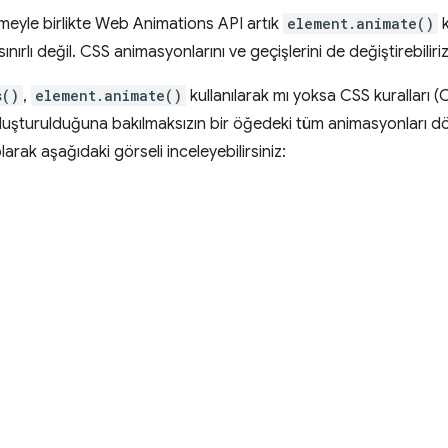
eyle birlikte Web Animations API artık
element.animate()
k
nırlı değil. CSS animasyonlarını ve geçişlerini de değiştirebiliriz
s()
,
element.animate()
kullanılarak mı yoksa CSS kuralları 
 oluşturulduğuna bakılmaksızın bir öğedeki tüm animasyonları d
rak aşağıdaki görseli inceleyebilirsiniz: