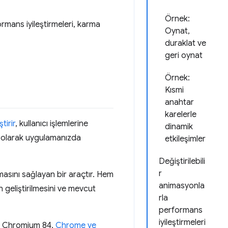
Örnek:
ormans iyileştirmeleri, karma
Oynat,
duraklat ve
geri oynat
Örnek:
Kısmi
anahtar
karelerle
ştirir
, kullanıcı işlemlerine
dinamik
cı olarak uygulamanızda
etkileşimler
Değiştirilebili
r
asını sağlayan bir araçtır. Hem
animasyonla
geliştirilmesini ve mevcut
rla
performans
iyileştirmeleri
a Chromium 84,
Chrome ve