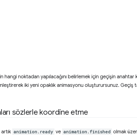
in hangi noktadan yapılacağını belirlemek için geçişin anahtar 
kinleştirerek iki yeni opaklık animasyonu oluşturursunuz. Geçi
arı sözlerle koordine etme
 artık
animation.ready
ve
animation.finished
olmak üzere,