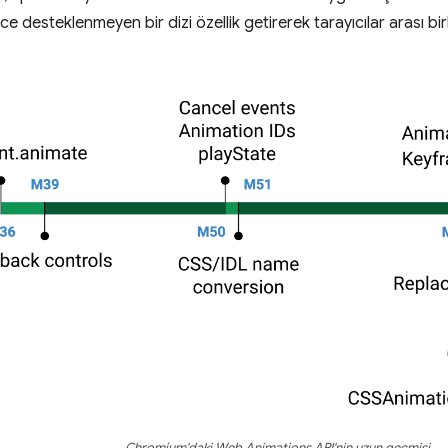
e desteklenmeyen bir dizi özellik getirerek tarayıcılar arası birlik
Chromium'daki Web Animations API'nin uzun geçmişi.