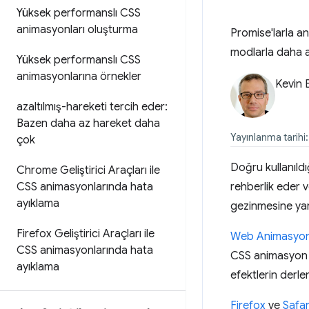
Yüksek performanslı CSS
animasyonları oluşturma
Promise'larla an
modlarla daha a
Yüksek performanslı CSS
animasyonlarına örnekler
Kevin E
azaltılmış-hareketi tercih eder:
Bazen daha az hareket daha
Yayınlanma tarihi
çok
Doğru kullanıld
Chrome Geliştirici Araçları ile
CSS animasyonlarında hata
rehberlik eder v
ayıklama
gezinmesine yar
Firefox Geliştirici Araçları ile
Web Animasyonl
CSS animasyonlarında hata
CSS animasyon h
ayıklama
efektlerin derle
Firefox
ve
Safar