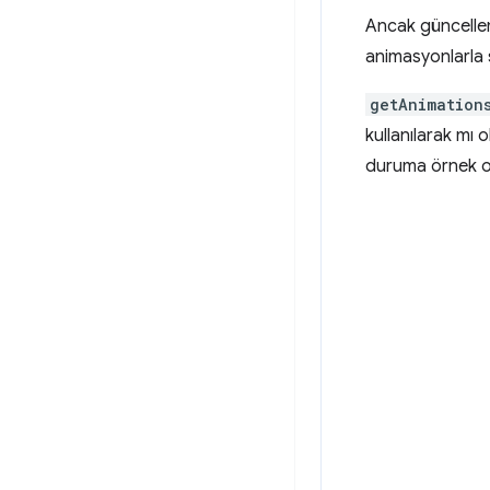
Ancak güncellem
animasyonlarla sı
getAnimation
kullanılarak mı
duruma örnek ola