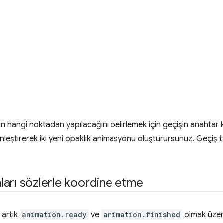
in hangi noktadan yapılacağını belirlemek için geçişin anahtar 
kinleştirerek iki yeni opaklık animasyonu oluşturursunuz. Geçi
arı sözlerle koordine etme
 artık
animation.ready
ve
animation.finished
olmak üzere,