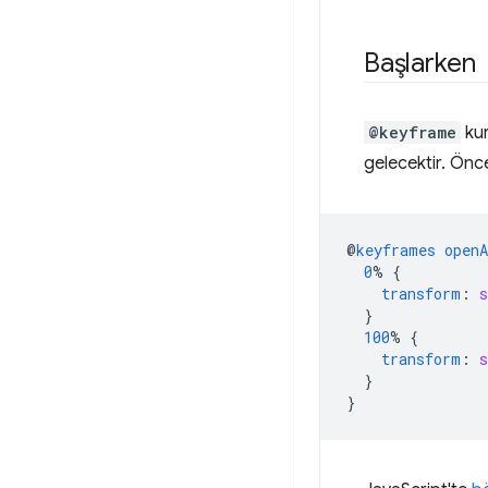
Başlarken
@keyframe
kur
gelecektir. Önc
@
keyframes
open
0
%
{
transform
:
s
}
100
%
{
transform
:
s
}
}