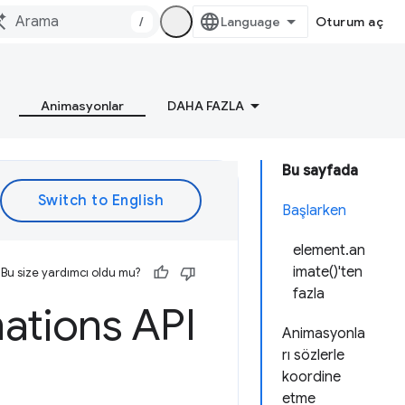
/
Oturum aç
Animasyonlar
DAHA FAZLA
Bu sayfada
Başlarken
element.an
imate()'ten
Bu size yardımcı oldu mu?
fazla
ations API
Animasyonla
rı sözlerle
koordine
etme