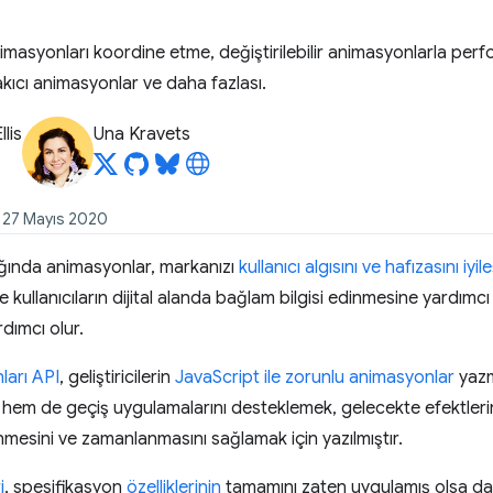
imasyonları koordine etme, değiştirilebilir animasyonlarla perf
kıcı animasyonlar ve daha fazlası.
llis
Una Kravets
: 27 Mayıs 2020
ığında animasyonlar, markanızı
kullanıcı algısını ve hafızasını iyile
e kullanıcıların dijital alanda bağlam bilgisi edinmesine yardım
dımcı olur.
arı API
, geliştiricilerin
JavaScript ile zorunlu animasyonlar
yazm
em de geçiş uygulamalarını desteklemek, gelecekte efektlerin 
nmesini ve zamanlanmasını sağlamak için yazılmıştır.
i
, spesifikasyon
özelliklerinin
tamamını zaten uygulamış olsa d