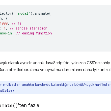
lector
(
'.modal'
).
animate
(
n
,
{
1000
,
// 1s
:
1
,
// single iteration
ase-in'
// easing function
laşık olarak aynıdır ancak JavaScript'de, yalnızca CSS'de sahi
Buna efektleri sıralama ve oynatma durumlarını daha iyi kontrol
eren mülk adları, anahtar karelerde kullanıldığında büyük/küçük harf kull
)
ndColor
imate(
)
'ten fazla