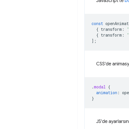
JavaScript'te
b
const
openAnimat
{
transform
:
{
transform
:
];
CSS'de animasyo
.
modal
{
animation
:
op
}
JS'de ayarlarsın