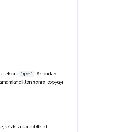
karelerini
"get"
. Ardından,
ş tamamlandıktan sonra kopyayı
 sözle kullanılabilir iki