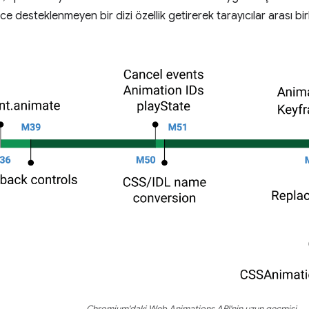
e desteklenmeyen bir dizi özellik getirerek tarayıcılar arası birlik
Chromium'daki Web Animations API'nin uzun geçmişi.