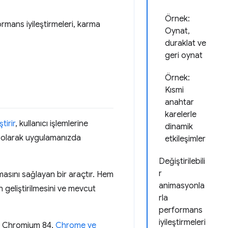
Örnek:
ormans iyileştirmeleri, karma
Oynat,
duraklat ve
geri oynat
Örnek:
Kısmi
anahtar
karelerle
ştirir
, kullanıcı işlemlerine
dinamik
cı olarak uygulamanızda
etkileşimler
Değiştirilebili
r
asını sağlayan bir araçtır. Hem
animasyonla
geliştirilmesini ve mevcut
rla
performans
iyileştirmeleri
a Chromium 84,
Chrome ve