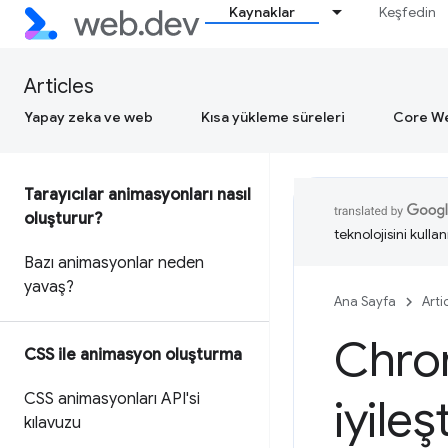
Kaynaklar
Keşfedin
Articles
Yapay zeka ve web
Kısa yükleme süreleri
Core We
Tarayıcılar animasyonları nasıl
oluşturur?
teknolojisini kullan
Bazı animasyonlar neden
yavaş?
Ana Sayfa
Arti
Chro
CSS ile animasyon oluşturma
CSS animasyonları API'si
iyileş
kılavuzu