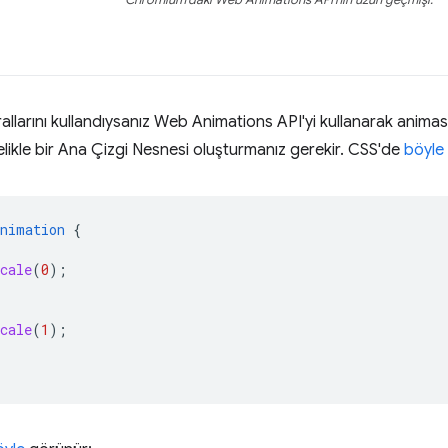
allarını kullandıysanız Web Animations API'yi kullanarak anima
elikle bir Ana Çizgi Nesnesi oluşturmanız gerekir. CSS'de
böyle
Animation
{
cale
(
0
);
cale
(
1
);