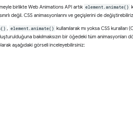
eyle birlikte Web Animations API artık
element.animate()
k
nırlı değil. CSS animasyonlarını ve geçişlerini de değiştirebiliriz
s()
,
element.animate()
kullanılarak mı yoksa CSS kuralları 
 oluşturulduğuna bakılmaksızın bir öğedeki tüm animasyonları d
rak aşağıdaki görseli inceleyebilirsiniz: