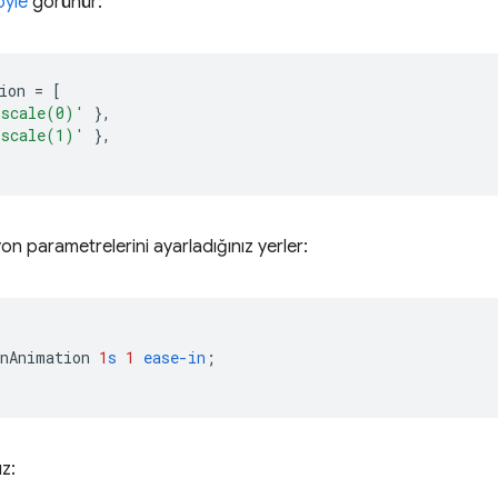
öyle
görünür:
ion
=
[
'scale(0)'
},
'scale(1)'
},
n parametrelerini ayarladığınız yerler:
enAnimation
1
s
1
ease-in
;
ız: