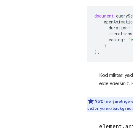
document
.
querySe
openAnimatio
duration
:
iterations
easing
:
'e
}
);
Kod miktarı yak
elde edersiniz. 
Not:
Tire işareti iç
yerine
color
backgrou
element
.
an