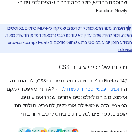
שהוספנו החודש, כולל כמה דברים שהפכו לזמינים ב-
Baseline Newly.
הערה:
נתוני התאימות לדפדפנים שנלקחו מ-MDN כלולים בפוסטים
האלה, ויכול להיות שהם עדיין לא עודכנו לגבי גרסאות דפדפן חדשות מאוד.
המידע הנכון יופיע בפוסט ברגע שהוא יפורסם ב
browser-compat-data
.
release
מיקום של רכיבי עוגן ב-CSS
‫Firefox 147 כולל תמיכה במיקום עוגן ב-CSS, ולכן התכונה
הזו
זמינה עכשיו כברירת מחדל
. ה-API הזה מאפשר למקם
אלמנטים ביחס לאלמנטים אחרים, שנקראים עוגנים.
המאפיין הזה שימושי לתיאורי כלים, לתפריטים ולחלונות
קופצים, כשרוצים למקם רכיב ביחס לרכיב אחר בדף.
26
147
125
125
Browser Support