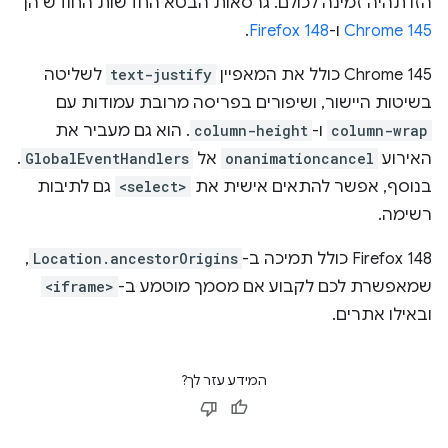
הזו תהיה זמינה לכולם. גרסאות הבטא החדשות החודש הן
Chrome 145
ו-
Firefox 148
.
‫Chrome 145 כולל את המאפיין
text-justify
לשליטה
בשיטות היישור, ושיפורים בפריסה מרובת עמודות עם
column-wrap
ו-
column-height
. הוא גם מעביר את
האירוע
onanimationcancel
אל
GlobalEventHandlers
.
בנוסף, אפשר להתאים אישית את
<select>
גם לתיבות
רשימה.
‫Firefox 148 כולל תמיכה ב-
Location.ancestorOrigins
,
שמאפשרת לכם לקבוע אם מסמך מוטמע ב-
<iframe>
ובאילו אתרים.
המידע עזר לך?