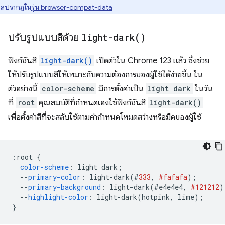
มูลปรากฏใน
รุ่น browser-compat-data
ปรับรูปแบบสีด้วย
light-dark(
)
ฟังก์ชันสี
light-dark()
เปิดตัวใน Chrome 123 แล้ว ซึ่งช่วย
ให้ปรับรูปแบบสีให้เหมาะกับความต้องการของผู้ใช้ได้ง่ายขึ้น ใน
ตัวอย่างนี้
color-scheme
มีการตั้งค่าเป็น
light dark
ในวัน
ที่
root
คุณสมบัติที่กำหนดเองใช้ฟังก์ชันสี
light-dark()
เพื่อตั้งค่าสีที่จะสลับใช้ตามค่ากำหนดโหมดสว่างหรือมืดของผู้ใช้
:
root 
{
color-scheme
:
 light dark
;
--
primary-color
:
 light-dark
(#
333
,
#fafafa
);
--
primary-background
:
 light-dark
(#
e4e4e4
,
#121212
)
--
highlight-color
:
 light-dark
(
hotpink
,
 lime
);
}