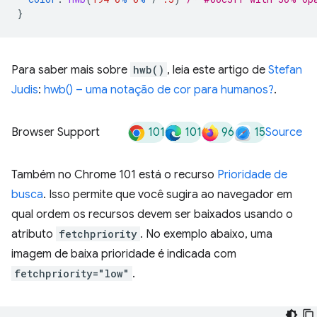
}
Para saber mais sobre
hwb()
, leia este artigo de
Stefan
Judis
:
hwb() – uma notação de cor para humanos?
.
101
101
96
15
Browser Support
Source
Também no Chrome 101 está o recurso
Prioridade de
busca
. Isso permite que você sugira ao navegador em
qual ordem os recursos devem ser baixados usando o
atributo
fetchpriority
. No exemplo abaixo, uma
imagem de baixa prioridade é indicada com
fetchpriority="low"
.