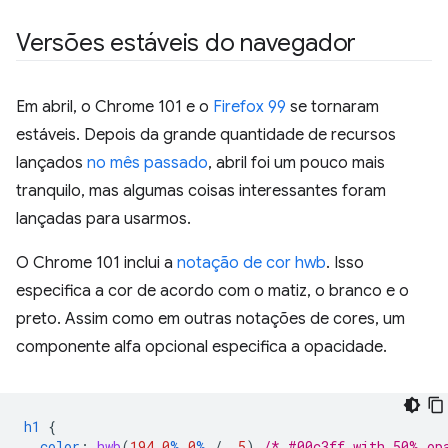
Versões estáveis do navegador
Em abril, o Chrome 101 e o
Firefox 99
se tornaram
estáveis. Depois da grande quantidade de recursos
lançados
no mês passado
, abril foi um pouco mais
tranquilo, mas algumas coisas interessantes foram
lançadas para usarmos.
O Chrome 101 inclui a
notação de cor hwb
. Isso
especifica a cor de acordo com o matiz, o branco e o
preto. Assim como em outras notações de cores, um
componente alfa opcional especifica a opacidade.
h1
{
color
:
hwb
(
194
0
%
0
%
/
.5
)
/* #00c3ff with 50% op