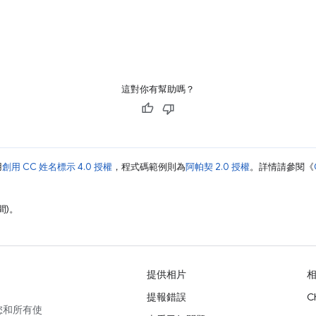
這對你有幫助嗎？
用
創用 CC 姓名標示 4.0 授權
，程式碼範例則為
阿帕契 2.0 授權
。詳情請參閱《
間)。
提供相片
提報錯誤
C
您和所有使