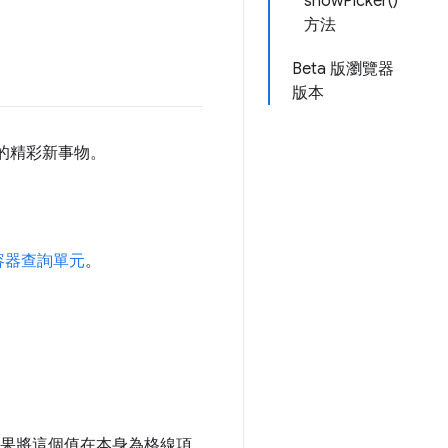
showPicker()
方法
Beta 版瀏覽器
版本
的精彩新事物。
容器查詢單元
。
果將這個值在本身為格線項