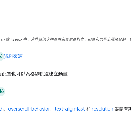
afari 或 Firefox 中，這些資訊卡的頁首和頁尾會對齊，因為它們是上層項目的
16
資料來源
格狀版面配置也可以為格線軌道建立動畫。
16
th
、
overscroll-behavior
、
text-align-last
和
resolution
媒體查