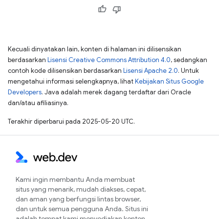
Kecuali dinyatakan lain, konten di halaman ini dilisensikan
berdasarkan
Lisensi Creative Commons Attribution 4.0
, sedangkan
contoh kode dilisensikan berdasarkan
Lisensi Apache 2.0
. Untuk
mengetahui informasi selengkapnya, lihat
Kebijakan Situs Google
Developers
. Java adalah merek dagang terdaftar dari Oracle
dan/atau afiliasinya.
Terakhir diperbarui pada 2025-05-20 UTC.
Kami ingin membantu Anda membuat
situs yang menarik, mudah diakses, cepat,
dan aman yang berfungsi lintas browser,
dan untuk semua pengguna Anda. Situs ini
adalah tempat kami menyediakan konten