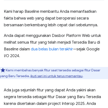
Kami harap Baseline membantu Anda memanfaatkan
fakta bahwa web yang dapat beroperasi secara
bersamaan berkembang lebih cepat dari sebelumnya.
Anda dapat menggunakan Dasbor Platform Web untuk
melihat semua fitur yang telah menjadi Tersedia Baru di
Baseline dalam
dua belas bulan terakhir
—sejak Google
I/O 2024.
Kami membahas banyak fitur saat tersedia sebagai fitur Dasar
yang Baru Tersedia,
ikuti seri ini untuk terus memantau
.
Ada juga sejumlah fitur yang dapat Anda yakini akan
segera tersedia sebagai fitur Dasar yang Baru Tersedia
karena disertakan dalam project Interop 2025. Anda