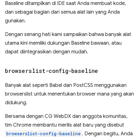
Baseline ditampilkan di IDE saat Anda membuat kode,
dan sebagai bagian dari semua alat lain yang Anda
gunakan.
Dengan senang hati kami sampaikan bahwa banyak alat
utama kini memiliki dukungan Baseline bawaan, atau
dapat diintegrasikan dengan mudah.
browserslist-config-baseline
Banyak alat seperti Babel dan PostCSS menggunakan
browserslist untuk menentukan browser mana yang akan
didukung.
Bersama dengan CG WebDX dan anggota komunitas,
tim Chrome membantu merilis alat baru yang disebut
browserslist-config-baseline
. Dengan begitu, Anda