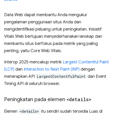
Data Web dapat membantu Anda mengukur
pengalaman penggunaan situs Anda dan
mengidentifikasi peluang untuk peningkatan. Inisiatif
Vitals Web bertujuan menyederhanakan lanskap dan
membantu situs berfokus pada metrik yang paling
penting, yaitu Core Web Vitals.
Interop 2025 mencakup metrik
Largest Contentful Paint
(LCP)
dan
Interaction to Next Paint (INP)
dengan
menerapkan API
LargestContentfulPaint
dan Event
Timing API di seluruh browser.
Peningkatan pada elemen
<details>
Elemen
<details>
itu sendiri sudah tersedia Luas di