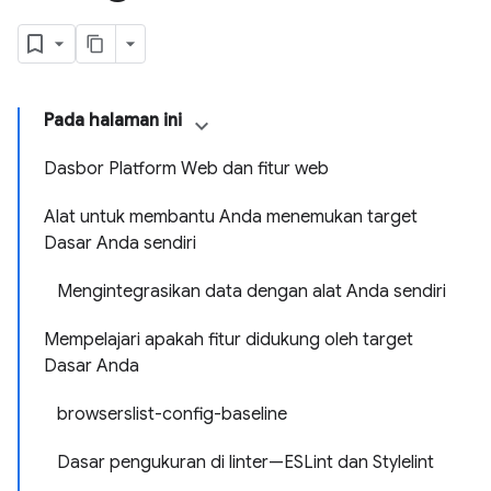
Pada halaman ini
Dasbor Platform Web dan fitur web
Alat untuk membantu Anda menemukan target
Dasar Anda sendiri
Mengintegrasikan data dengan alat Anda sendiri
Mempelajari apakah fitur didukung oleh target
Dasar Anda
browserslist-config-baseline
Dasar pengukuran di linter—ESLint dan Stylelint