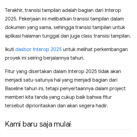
Terakhir, transisi tampilan adalah bagian dari Interop
2025. Pekerjaan ini melibatkan transisi tampilan dalam
dokumen yang sama, sehingga transisi tampilan untuk
aplikasi halaman tunggal dan juga class transisi tampilan.
Ikuti
dasbor Interop 2025
untuk melihat perkembangan
proyek ini seiring berjalannya tahun.
Fitur yang disertakan dalam Interop 2025 tidak akan
menjadi satu-satunya hal yang menjadi bagian dari
Baseline tahun ini, tetapi penyertaannya dalam project
memberi kita tanda yang cukup baik bahwa fitur
tersebut diprioritaskan dan akan segera hadir.
Kami baru saja mulai