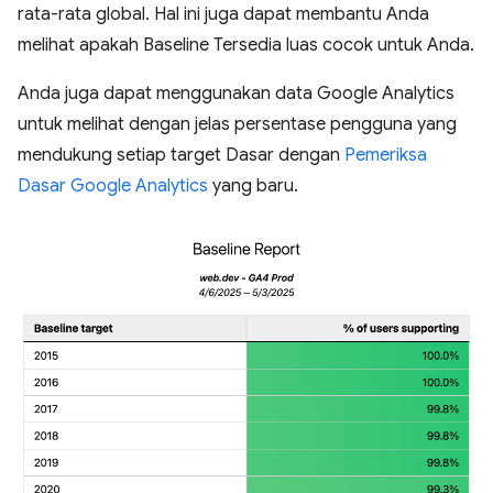
rata-rata global. Hal ini juga dapat membantu Anda
melihat apakah Baseline Tersedia luas cocok untuk Anda.
Anda juga dapat menggunakan data Google Analytics
untuk melihat dengan jelas persentase pengguna yang
mendukung setiap target Dasar dengan
Pemeriksa
Dasar Google Analytics
yang baru.