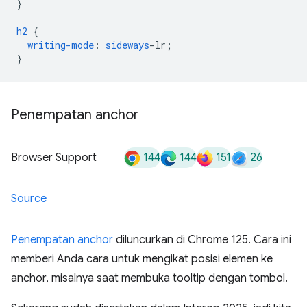
}
h2
{
writing-mode
:
sideways
-
lr
;
}
Penempatan anchor
144
144
151
26
Browser Support
Source
Penempatan anchor
diluncurkan di Chrome 125. Cara ini
memberi Anda cara untuk mengikat posisi elemen ke
anchor, misalnya saat membuka tooltip dengan tombol.