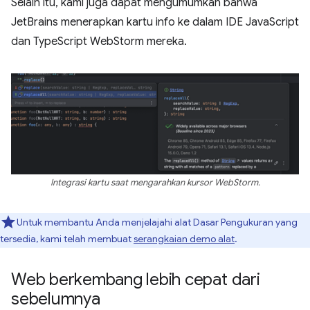
Selain itu, kami juga dapat mengumumkan bahwa
JetBrains menerapkan kartu info ke dalam IDE JavaScript
dan TypeScript WebStorm mereka.
Integrasi kartu saat mengarahkan kursor WebStorm.
Untuk membantu Anda menjelajahi alat Dasar Pengukuran yang
tersedia, kami telah membuat
serangkaian demo alat
.
Web berkembang lebih cepat dari
sebelumnya