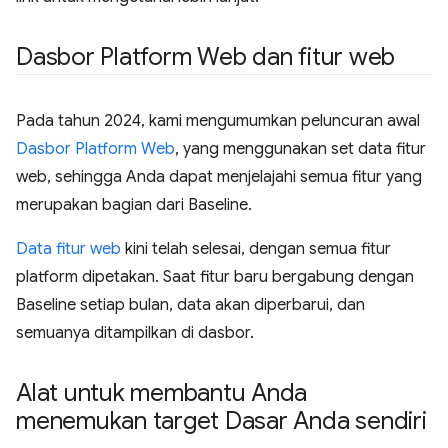
Dasbor Platform Web dan fitur web
Pada tahun 2024, kami mengumumkan peluncuran awal
Dasbor Platform Web
, yang menggunakan set data fitur
web, sehingga Anda dapat menjelajahi semua fitur yang
merupakan bagian dari Baseline.
Data fitur web
kini telah selesai, dengan semua fitur
platform dipetakan. Saat fitur baru bergabung dengan
Baseline setiap bulan, data akan diperbarui, dan
semuanya ditampilkan di dasbor.
Alat untuk membantu Anda
menemukan target Dasar Anda sendiri