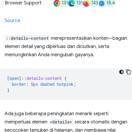
131
131
143
18.4
Browser Support
Source
::details-content
merepresentasikan konten—bagian
elemen detail yang diperluas dan diciutkan, serta
memungkinkan Anda mengubah gayanya.
[
open
]
::
details-content
{
border
:
5
px
dashed
hotpink
;
}
Ada juga beberapa peningkatan menarik seperti
memperluas elemen
<details>
secara otomatis dengan
kecocokan temukan di halaman, dan membawa nilai