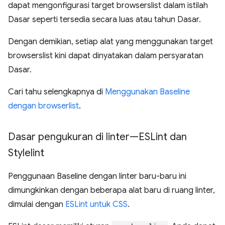
dapat mengonfigurasi target browserslist dalam istilah
Dasar seperti tersedia secara luas atau tahun Dasar.
Dengan demikian, setiap alat yang menggunakan target
browserslist kini dapat dinyatakan dalam persyaratan
Dasar.
Cari tahu selengkapnya di
Menggunakan Baseline
dengan browserlist
.
Dasar pengukuran di linter—ESLint dan
Stylelint
Penggunaan Baseline dengan linter baru-baru ini
dimungkinkan dengan beberapa alat baru di ruang linter,
dimulai dengan
ESLint untuk CSS
.