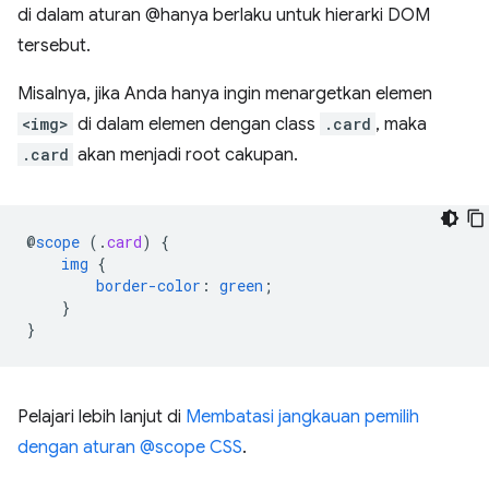
di dalam aturan @hanya berlaku untuk hierarki DOM
tersebut.
Misalnya, jika Anda hanya ingin menargetkan elemen
<img>
di dalam elemen dengan class
.card
, maka
.card
akan menjadi root cakupan.
@
scope
(
.
card
)
{
img
{
border-color
:
green
;
}
}
Pelajari lebih lanjut di
Membatasi jangkauan pemilih
dengan aturan @scope CSS
.