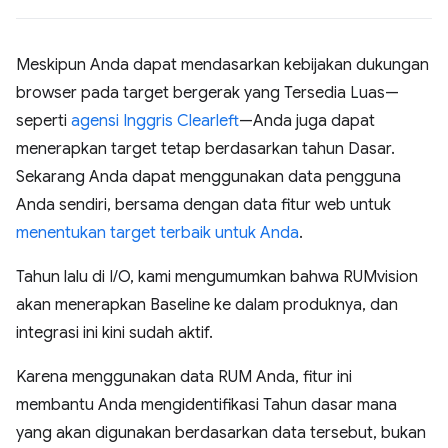
Meskipun Anda dapat mendasarkan kebijakan dukungan
browser pada target bergerak yang Tersedia Luas—
seperti
agensi Inggris Clearleft
—Anda juga dapat
menerapkan target tetap berdasarkan tahun Dasar.
Sekarang Anda dapat menggunakan data pengguna
Anda sendiri, bersama dengan data fitur web untuk
menentukan target terbaik untuk Anda
.
Tahun lalu di I/O, kami mengumumkan bahwa RUMvision
akan menerapkan Baseline ke dalam produknya, dan
integrasi ini kini sudah aktif.
Karena menggunakan data RUM Anda, fitur ini
membantu Anda mengidentifikasi Tahun dasar mana
yang akan digunakan berdasarkan data tersebut, bukan