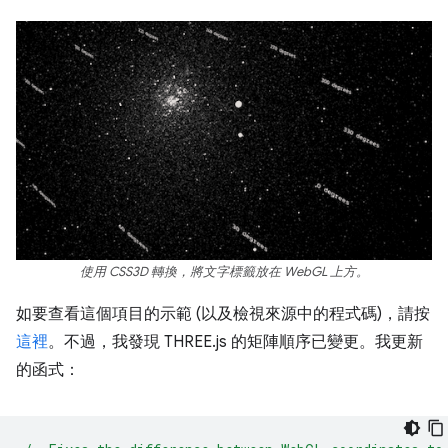
使用 CSS3D 轉換，將文字標籤放在 WebGL 上方。
如要查看這個項目的示範 (以及檢視來源中的程式碼)，請按
這裡
。不過，我發現 THREE.js 的矩陣順序已變更。我更新
的函式：