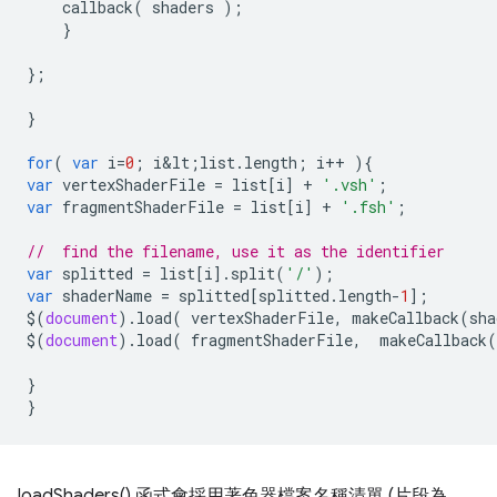
callback
(
shaders
);
}
};
}
for
(
var
i
=
0
;
i&lt
;
list
.
length
;
i
++
){
var
vertexShaderFile
=
list
[
i
]
+
'.vsh'
;
var
fragmentShaderFile
=
list
[
i
]
+
'.fsh'
;
//  find the filename, use it as the identifier
var
splitted
=
list
[
i
].
split
(
'/'
);
var
shaderName
=
splitted
[
splitted
.
length
-
1
];
$
(
document
).
load
(
vertexShaderFile
,
makeCallback
(
sha
$
(
document
).
load
(
fragmentShaderFile
,
makeCallback
(
}
}
loadShaders() 函式會採用著色器檔案名稱清單 (片段為