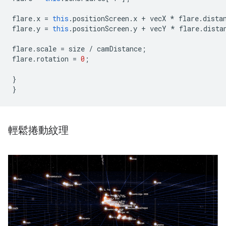
flare
.
x
=
this
.
positionScreen
.
x
+
vecX
*
flare
.
dista
flare
.
y
=
this
.
positionScreen
.
y
+
vecY
*
flare
.
dista
flare
.
scale
=
size
/
camDistance
;
flare
.
rotation
=
0
;
}
}
輕鬆捲動紋理