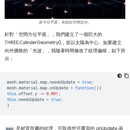
笛卡兒平面，有助於空間定向。
針對「空間方位平面」，我們建立了一個巨大的
THREE.CylinderGeometry()，並以太陽為中心。如要建立
向外擴散的「光波」，我隨著時間修改了紋理偏移，如下所
示：
mesh
.
material
.
map
.
needsUpdate
=
true
;
mesh
.
material
.
map
.
onUpdate
=
function
(){
this
.
offset
.
y
-=
0.001
;
this
.
needsUpdate
=
true
;
}
map
是材質所屬的紋理，可取得您可覆寫的 onUpdate 函