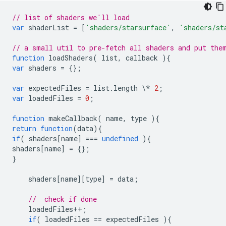
// list of shaders we'll load
var
shaderList
=
[
'shaders/starsurface'
,
'shaders/st
// a small util to pre-fetch all shaders and put the
function
loadShaders
(
list
,
callback
){
var
shaders
=
{};
var
expectedFiles
=
list
.
length
\
*
2
;
var
loadedFiles
=
0
;
function
makeCallback
(
name
,
type
){
return
function
(
data
){
if
(
shaders
[
name
]
===
undefined
){
shaders
[
name
]
=
{};
}
shaders
[
name
][
type
]
=
data
;
//  check if done
loadedFiles
++
;
if
(
loadedFiles
==
expectedFiles
){