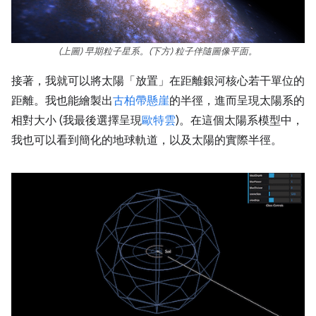
(上圖) 早期粒子星系。(下方) 粒子伴隨圖像平面。
接著，我就可以將太陽「放置」在距離銀河核心若干單位的
距離。我也能繪製出
古柏帶懸崖
的半徑，進而呈現太陽系的
相對大小 (我最後選擇呈現
歐特雲
)。在這個太陽系模型中，
我也可以看到簡化的地球軌道，以及太陽的實際半徑。