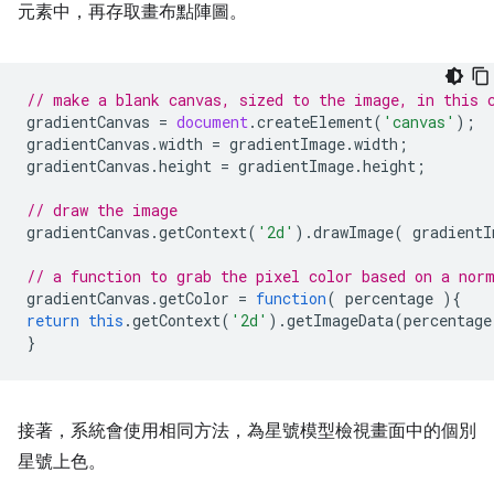
元素中，再存取畫布點陣圖。
// make a blank canvas, sized to the image, in this 
gradientCanvas
=
document
.
createElement
(
'canvas'
);
gradientCanvas
.
width
=
gradientImage
.
width
;
gradientCanvas
.
height
=
gradientImage
.
height
;
// draw the image
gradientCanvas
.
getContext
(
'2d'
).
drawImage
(
gradientI
// a function to grab the pixel color based on a nor
gradientCanvas
.
getColor
=
function
(
percentage
){
return
this
.
getContext
(
'2d'
).
getImageData
(
percentage
}
接著，系統會使用相同方法，為星號模型檢視畫面中的個別
星號上色。