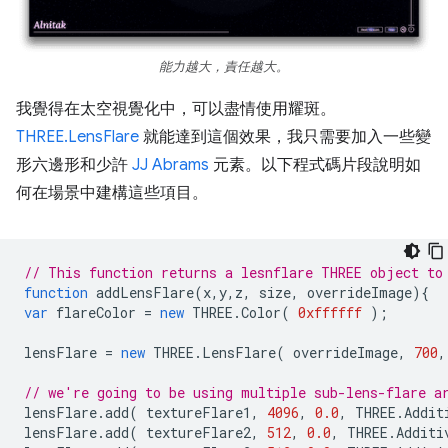
能力越大，責任越大。
我覺得在太空視覺化中，可以盡情使用耀斑。
THREE.LensFlare
就能達到這個效果，我只需要加入一些變
形六邊形和少許
JJ Abrams
元素。以下程式碼片段說明如
何在場景中建構這些項目。
// This function returns a lesnflare THREE object to
function
addLensFlare
(
x
,
y
,
z
,
size
,
overrideImage
){
var
flareColor
=
new
THREE
.
Color
(
0xffffff
);
lensFlare
=
new
THREE
.
LensFlare
(
overrideImage
,
700
,
// we're going to be using multiple sub-lens-flare a
lensFlare
.
add
(
textureFlare1
,
4096
,
0.0
,
THREE
.
Addit
lensFlare
.
add
(
textureFlare2
,
512
,
0.0
,
THREE
.
Additi