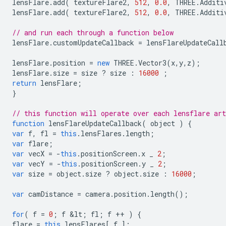
lensFlare
.
add
(
textureFlare2
,
512
,
0.0
,
THREE
.
Additi
lensFlare
.
add
(
textureFlare2
,
512
,
0.0
,
THREE
.
Additi
// and run each through a function below
lensFlare
.
customUpdateCallback
=
lensFlareUpdateCall
lensFlare
.
position
=
new
THREE
.
Vector3
(
x
,
y
,
z
);
lensFlare
.
size
=
size
?
size
:
16000
;
return
lensFlare
;
}
// this function will operate over each lensflare ar
function
lensFlareUpdateCallback
(
object
)
{
var
f
,
fl
=
this
.
lensFlares
.
length
;
var
flare
;
var
vecX
=
-
this
.
positionScreen
.
x
_
2
;
var
vecY
=
-
this
.
positionScreen
.
y
_
2
;
var
size
=
object
.
size
?
object
.
size
:
16000
;
var
camDistance
=
camera
.
position
.
length
();
for
(
f
=
0
;
f
&
lt
;
fl
;
f
++
)
{
flare
=
this
.
lensFlares
[
f
];