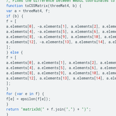
/_ Fixes the difference between WebGL coordinates to
function
toCSSMatrix
(
threeMat4
,
b
)
{
var
a
=
threeMat4
,
f
;
if
(
b
)
{
f
=
[
a
.
elements
[
0
],
-
a
.
elements
[
1
],
a
.
elements
[
2
],
a
.
elem
a
.
elements
[
4
],
-
a
.
elements
[
5
],
a
.
elements
[
6
],
a
.
elem
a
.
elements
[
8
],
-
a
.
elements
[
9
],
a
.
elements
[
10
],
a
.
ele
a
.
elements
[
12
],
-
a
.
elements
[
13
],
a
.
elements
[
14
],
a
.
e
];
}
else
{
f
=
[
a
.
elements
[
0
],
a
.
elements
[
1
],
a
.
elements
[
2
],
a
.
eleme
a
.
elements
[
4
],
a
.
elements
[
5
],
a
.
elements
[
6
],
a
.
eleme
a
.
elements
[
8
],
a
.
elements
[
9
],
a
.
elements
[
10
],
a
.
elem
a
.
elements
[
12
],
a
.
elements
[
13
],
a
.
elements
[
14
],
a
.
el
];
}
for
(
var
e
in
f
)
{
f
[
e
]
=
epsilon
(
f
[
e
]);
}
return
"matrix3d("
+
f
.
join
(
","
)
+
")"
;
}