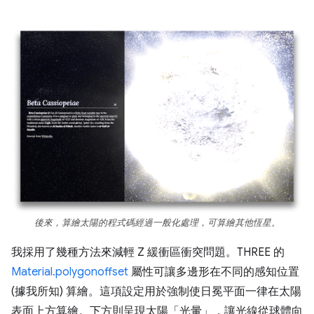
後來，算繪太陽的程式碼經過一般化處理，可算繪其他恆星。
我採用了幾種方法來減輕 Z 緩衝區衝突問題。THREE 的
Material.polygonoffset
屬性可讓多邊形在不同的感知位置
(據我所知) 算繪。這項設定用於強制使日冕平面一律在太陽
表面上方算繪。下方則呈現太陽「光暈」，讓光線從球體向