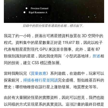
目錄中的部分恆星有適當的名稱，標示如下。
我花了約一小時，拼湊出可將星體資料放置在 3D 空間中的
程式。資料集中的星星數量正好是 119,617 顆，因此以粒子
代表每顆星星對現代 GPU 來說並非難事。此外，還有 87
顆個別識別的星星，因此我使用與「小型武器地球」
所述
相
同的技術，建立 CSS 標記疊加層。
當時我剛玩完《
質量效應
》系列遊戲，在遊戲中，玩家可以
探索銀河，
掃描各種行星並閱讀
完全虛構、類似維基百科的
歷史：哪些物種曾在該行星上蓬勃發展、地質歷史等等。
由於有大量關於恆星的實際資料，因此可以想見，我們也能
以同樣的方式呈現星系的真實資訊。這項計畫的最終目標是