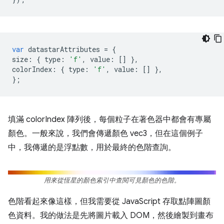
var
datastarAttributes
=
{
size
:
{
type
:
'f'
,
value
:
[]
},
colorIndex
:
{
type
:
'f'
,
value
:
[]
},
};
填滿 colorIndex 陣列後，每個粒子在著色器中都會有專屬
顏色。一般來說，我們會傳遞顏色 vec3，但在這個例子
中，我傳遞的是浮點數，用於最終的色階查詢。
用來從恆星的顏色索引中查閱可見顏色的色階。
色階看起來像這樣，但我需要從 JavaScript 存取點陣圖顏
色資料。我的做法是先將圖片載入 DOM，然後繪製到畫布