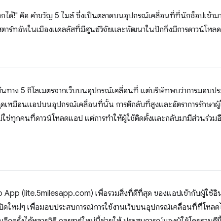
กได้!" คือ คำขวัญ 5 ไมล์ ซึ่งเป็นตลาดบนอุปกรณ์เคลื่อนที่ที่นักช็อปเข้ามาซ
สตาร์ทอัพในเมืองแดลลัสที่มีศูนย์วิจัยและพัฒนาในปักกิ่งมีการดาวน์โหลด
เส้นทาง 5 กิโลเมตรจากเว็บบนอุปกรณ์เคลื่อนที่ แต่บริษัทพบว่าการมอบป
งดูดเหมือนแอปบนอุปกรณ์เคลื่อนที่นั้น การตีกลับที่สูงและอัตราการรักษาผู้ใช
ช่ทุกคนที่ดาวน์โหลดแอป แต่การทำให้ผู้ใช้ติดตั้งและกลับมามีส่วนร่วมอีก
p (lite.5milesapp.com) เพื่อรวมสิ่งที่ดีที่สุด ของแอปเข้ากับผู้ใช้อิ
ดใหม่ๆ เพื่อมอบประสบการณ์การใช้งานเว็บบนอุปกรณ์เคลื่อนที่ที่โหลดได