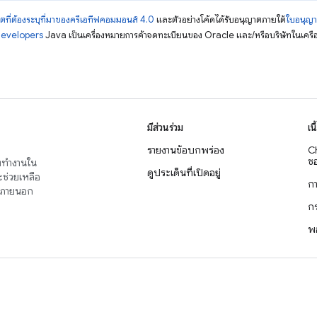
ตที่ต้องระบุที่มาของครีเอทีฟคอมมอนส์ 4.0
และตัวอย่างโค้ดได้รับอนุญาตภายใต้
ใบอนุญ
Developers
Java เป็นเครื่องหมายการค้าจดทะเบียนของ Oracle และ/หรือบริษัทในเครื
มีส่วนร่วม
เน
รายงานข้อบกพร่อง
C
ซอ
่งทำงานใน
ดูประเด็นที่เปิดอยู่
จะช่วยเหลือ
ก
าญภายนอก
ก
พ