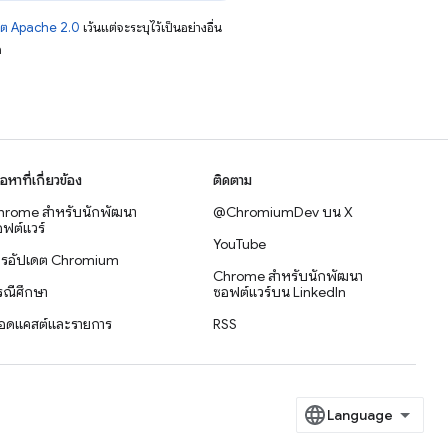
าต Apache 2.0
เว้นแต่จะระบุไว้เป็นอย่างอื่น
อ
ื้อหาที่เกี่ยวข้อง
ติดตาม
hrome สำหรับนักพัฒนา
@ChromiumDev บน X
ฟต์แวร์
YouTube
ารอัปเดต Chromium
Chrome สำหรับนักพัฒนา
รณีศึกษา
ซอฟต์แวร์บน LinkedIn
อดแคสต์และรายการ
RSS