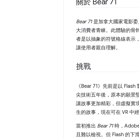
關於 Bear 71
Bear 71
是加拿大國家電影委員會
大消費者青睞。此體驗的骨幹
者是以抽象的符號格線表示
讓使用者親自理解。
挑戰
《Bear 71》
先前是以 Fla
尖技術五年後，原本的願景
讓故事更加精彩，但虛擬實境
生的故事，現在可在 VR 中
當初推出
Bear 71
時，Adob
且難以檢視。但 Flash 的