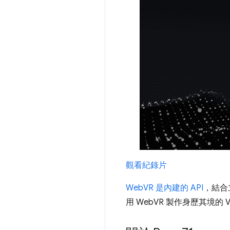
觀看紀錄片
WebVR 是內建的 API
，結合
用 WebVR 製作身歷其境的 