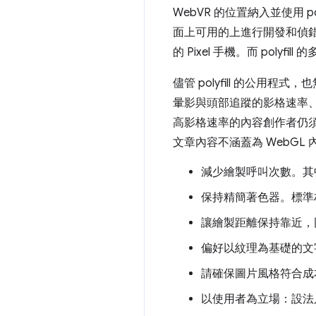
WebVR 的位置納入並使用 
面上可用的上進行開發和偵錯也相當常
的 Pixel 手機。而 polyfi
儘管 polyfill 的公用
暈影與頭部追蹤的影格速率、
高影格速率的內容創作者仍須
文章內容不涵蓋為 WebG
減少繪製呼叫次數。其
保持精簡著色器。標準
讓繪製距離保持靠近，
偏好以紋理為基礎的文
請確保圖片風格符合成
以使用者為立場：設法