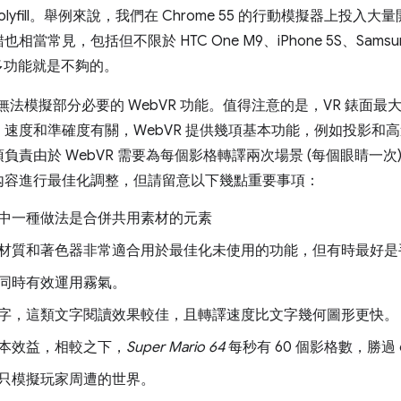
polyfill。舉例來說，我們在 Chrome 55 的行動模擬器上投
見，包括但不限於 HTC One M9、iPhone 5S、Samsung G
ll 的多功能就是不夠的。
程式，也無法模擬部分必要的 WebVR 功能。值得注意的是，VR 錶
速度和準確度有關，WebVR 提供幾項基本功能，例如投影和
負責由於 WebVR 需要為每個影格轉譯兩次場景 (每個眼睛一
L 內容進行最佳化調整，但請留意以下幾點重要事項：
中一種做法是合併共用素材的元素
材質和著色器非常適合用於最佳化未使用的功能，但有時最好是
同時有效運用霧氣。
字，這類文字閱讀效果較佳，且轉譯速度比文字幾何圖形更快。
本效益，相較之下，
Super Mario 64
每秒有 60 個影格數，勝過 6
只模擬玩家周遭的世界。