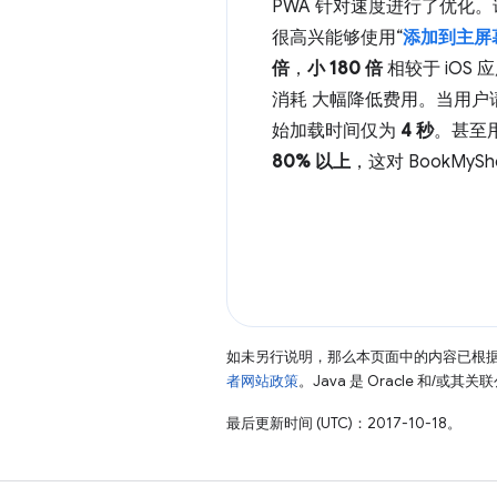
PWA 针对速度进行了优化
很高兴能够使用“
添加到主屏
倍
，
小 180 倍
相较于 iOS 
消耗 大幅降低费用。当用户
始加载时间仅为
4 秒
。甚至用
80% 以上
，这对 BookMy
如未另行说明，那么本页面中的内容已根
者网站政策
。Java 是 Oracle 和/或
最后更新时间 (UTC)：2017-10-18。