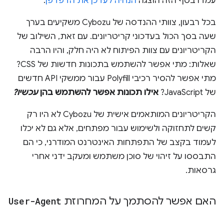
עמדו בסף הזה הוצגה
הנחיה לעדכן את הדפדפן
.
בכל רבעון, צוותי ההנדסה של Cybozu משקיעים בערך
שעה בסך הכול בעדכוני קריטריונים. עם זאת, השילוב של
הקריטריונים עם צוות הפיתוח לא היה חלק, והיו הרבה
שאלות: מתי אפשר להשתמש בתכונות חדשות של CSS?
מתי אפשר להסיר רכיבי Polyfill עבור ממשקי API חדשים
של JavaScript?
אילו תכונות אפשר להשתמש בהן
עכשיו?
הקריטריונים המותאמים אישית של Cybozu לא היו רק
קשים לתחזוקה ולשימוש עבור מפתחים, אלא גם לא יכלו
לעמוד בקצב של התפתחות האינטרנט המודרני, כי הם
התבססו על זיהוי של סוכן משתמש ומעקב ידני אחרי
גרסאות.
האם אפשר להסתמך על המחרוזת
User-Agent