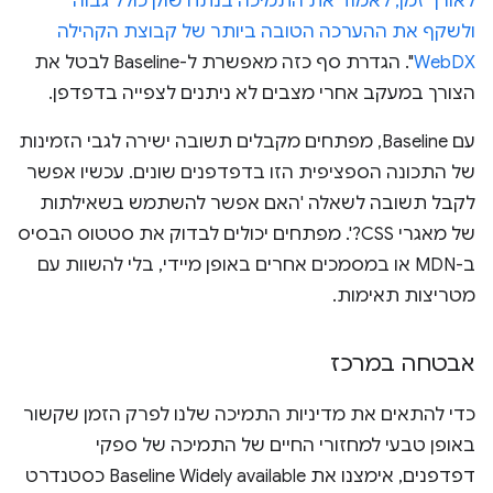
לאורך זמן, לאמוד את התמיכה בנתח שוק כולל גבוה
ולשקף את ההערכה הטובה ביותר של קבוצת הקהילה
WebDX
". הגדרת סף כזה מאפשרת ל-Baseline לבטל את
הצורך במעקב אחרי מצבים לא ניתנים לצפייה בדפדפן.
עם Baseline, מפתחים מקבלים תשובה ישירה לגבי הזמינות
של התכונה הספציפית הזו בדפדפנים שונים. עכשיו אפשר
לקבל תשובה לשאלה 'האם אפשר להשתמש בשאילתות
של מאגרי CSS?'. מפתחים יכולים לבדוק את סטטוס הבסיס
ב-MDN או במסמכים אחרים באופן מיידי, בלי להשוות עם
מטריצות תאימות.
אבטחה במרכז
כדי להתאים את מדיניות התמיכה שלנו לפרק הזמן שקשור
באופן טבעי למחזורי החיים של התמיכה של ספקי
דפדפנים, אימצנו את Baseline Widely available כסטנדרט