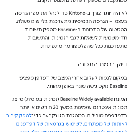
שמתקבלים מספקי דפדפנים ומגופי תקנים.
לא היה יותר צורך ב-Kintone כדי לנהל את ספי הגרסה
בעצמו – הגרסה הבסיסית מתעדכנת בלי שום פעולה.
הסטטוס של התכונות ב-Baseline מספק תשובות
חד-משמעיות לשאלות לגבי הזמינות, והתשובות
מתעדכנות ככל שהפלטפורמה מתפתחת.
דיוק ברמת התכונה
במקום לנסות לעקוב אחרי המצב של דפדפן ספציפי,
Baseline נוקט גישה שונה באופן מהותי.
המונח Baseline Widely available (זמינות בסיסית) מייצג
תכונות אינטרנט שזמינות במשך 30 חודשים או יותר
בדפדפנים מובילים. המסגרת הזו נקבעה כדי "
לספק קירוב
לאותות של מפתחים, לשימוש בגרסאות של דפדפנים