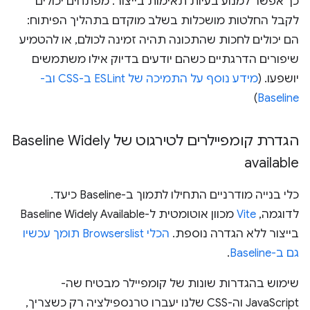
כך אפשר למנוע בעיות תאימות בייצור. מפתחים יכולים
לקבל החלטות מושכלות בשלב מוקדם בתהליך הפיתוח:
הם יכולים לחכות שהתכונה תהיה זמינה לכולם, או להטמיע
שיפורים הדרגתיים כשהם יודעים בדיוק אילו משתמשים
יושפעו. (
מידע נוסף על התמיכה של ESLint ב-CSS וב-
)
Baseline
הגדרת קומפיילרים לטירגוט של Baseline Widely
available
כלי בנייה מודרניים התחילו לתמוך ב-Baseline כיעד.
לדוגמה,
Vite
מכוון אוטומטית ל-Baseline Widely Available
בייצור ללא הגדרה נוספת.
הכלי Browserslist תומך עכשיו
גם ב-Baseline
.
שימוש בהגדרות שונות של קומפיילר מבטיח שה-
JavaScript וה-CSS שלנו יעברו טרנספילציה רק כשצריך,