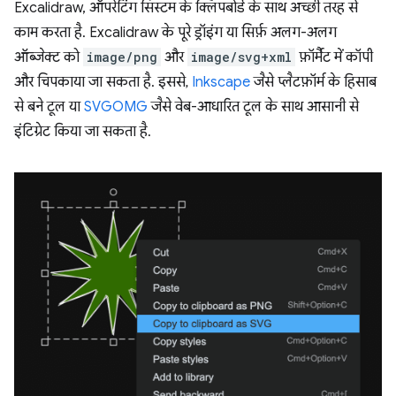
Excalidraw, ऑपरेटिंग सिस्टम के क्लिपबोर्ड के साथ अच्छी तरह से
काम करता है. Excalidraw के पूरे ड्रॉइंग या सिर्फ़ अलग-अलग
ऑब्जेक्ट को
image/png
और
image/svg+xml
फ़ॉर्मैट में कॉपी
और चिपकाया जा सकता है. इससे,
Inkscape
जैसे प्लैटफ़ॉर्म के हिसाब
से बने टूल या
SVGOMG
जैसे वेब-आधारित टूल के साथ आसानी से
इंटिग्रेट किया जा सकता है.