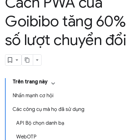
Cách PWA của
Goibibo tăng 60%
số lượt chuyển đổi
Trên trang này
Nhấn mạnh cơ hội
Các công cụ mà họ đã sử dụng
API Bộ chọn danh bạ
WebOTP