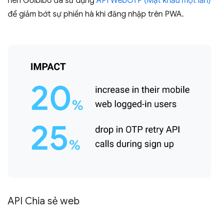
nên Goibibo đã sử dụng
API WebOTP (Mật khẩu một lần)
để giảm bớt sự phiền hà khi đăng nhập trên PWA.
API Chia sẻ web