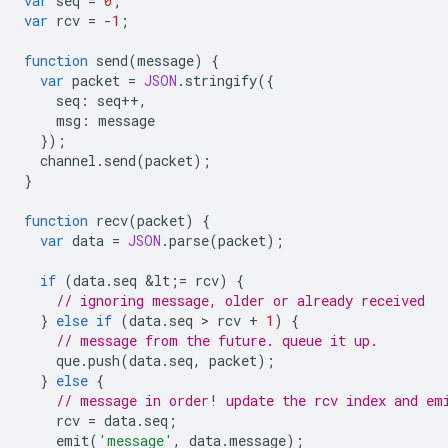
var
seq
=
0
;
var
rcv
=
-
1
;
function
send
(
message
)
{
var
packet
=
JSON
.
stringify
({
seq
:
seq
++
,
msg
:
message
});
channel
.
send
(
packet
);
}
function
recv
(
packet
)
{
var
data
=
JSON
.
parse
(
packet
);
if
(
data
.
seq
&
lt
;
=
rcv
)
{
// ignoring message, older or already received
}
else
if
(
data
.
seq
 > 
rcv
+
1
)
{
// message from the future. queue it up.
que
.
push
(
data
.
seq
,
packet
);
}
else
{
// message in order! update the rcv index and em
rcv
=
data
.
seq
;
emit
(
'message'
,
data
.
message
);