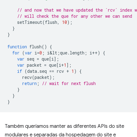
// and now that we have updated the `rcv` index w
// will check the que for any other we can send
setTimeout
(
flush
,
10
);
}
}
function
flush
()
{
for
(
var
i
=
0
;
i&lt
;
que
.
length
;
i
++
)
{
var
seq
=
que
[
i
];
var
packet
=
que
[
i
+
1
];
if
(
data
.
seq
==
rcv
+
1
)
{
recv
(
packet
);
return
;
// wait for next flush
}
}
}
Também queríamos manter as diferentes APIs do site
modulares e separadas da hospedagem do site e