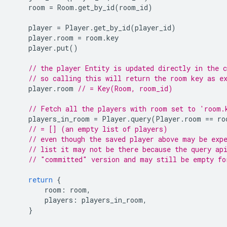
room
=
Room
.
get_by_id
(
room_id
)
player
=
Player
.
get_by_id
(
player_id
)
player
.
room
=
room
.
key
player
.
put
()
// the player Entity is updated directly in the c
// so calling this will return the room key as e
player
.
room
// = Key(Room, room_id)
// Fetch all the players with room set to 'room.
players_in_room
=
Player
.
query
(
Player
.
room
==
ro
// = [] (an empty list of players)
// even though the saved player above may be exp
// list it may not be there because the query ap
// "committed" version and may still be empty fo
return
{
room
:
room
,
players
:
players_in_room
,
}