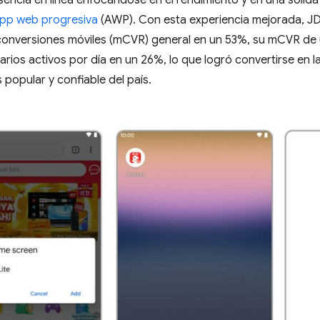
encia en línea enfocándose en el rendimiento y en una sólid
pp web progresiva
(AWP). Con esta experiencia mejorada, J
conversiones móviles (mCVR) general en un 53%, su mCVR de u
rios activos por día en un 26%, lo que logró convertirse en
 popular y confiable del país.