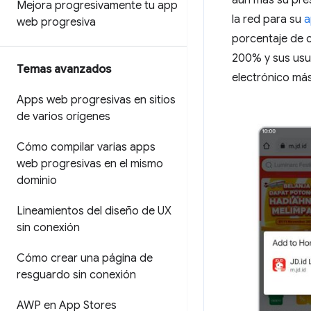
aún más su pres
Mejora progresivamente tu app
la red para su
a
web progresiva
porcentaje de 
200% y sus usua
Temas avanzados
electrónico más
Apps web progresivas en sitios
de varios orígenes
Cómo compilar varias apps
web progresivas en el mismo
dominio
Lineamientos del diseño de UX
sin conexión
Cómo crear una página de
resguardo sin conexión
AWP en App Stores