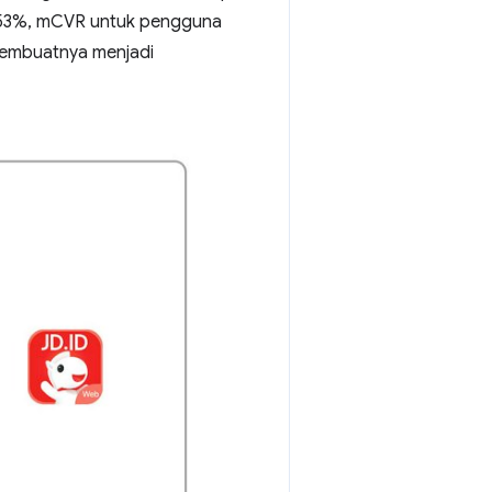
r 53%, mCVR untuk pengguna
membuatnya menjadi