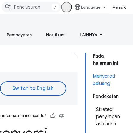
/
Masuk
Pembayaran
Notifikasi
LAINNYA
Pada
halaman ini
Menyoroti
peluang
Pendekatan
Strategi
 informasi ini membantu?
penyimpan
an cache