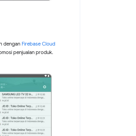
ush dengan
Firebase Cloud
omosi penjualan produk.