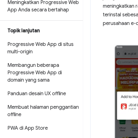
Meningkatkan Progressive Web
meningkatkan r
App Anda secara bertahap
terinstal sebe
perusahaan e-c
Topik lanjutan
Progressive Web App di situs
multi-origin
Membangun beberapa
Progressive Web App di
domain yang sama
Panduan desain UX offline
Membuat halaman penggantian
offline
PWA di App Store