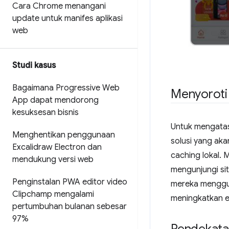
Cara Chrome menangani
update untuk manifes aplikasi
web
Studi kasus
Bagaimana Progressive Web
Menyoroti
App dapat mendorong
kesuksesan bisnis
Untuk mengatasi
Menghentikan penggunaan
solusi yang ak
Excalidraw Electron dan
caching lokal. 
mendukung versi web
mengunjungi si
Penginstalan PWA editor video
mereka mengg
Clipchamp mengalami
meningkatkan 
pertumbuhan bulanan sebesar
97%