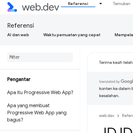
Referensi
Temukan
Referensi
AI dan web
Waktu pemuatan yang cepat
Mempelaj
Terima kasih tela
Pengantar
konten ke dalam 
Apa itu Progressive Web App?
kesalahan.
Apa yang membuat
Progressive Web App yang
web.dev
Refer
bagus?