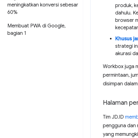
meningkatkan konversi sebesar
produk, k
60%
dahulu. K
browser m
Membuat PWA di Google
,
kecepatan
bagian 1
Khusus ja
strategi 
akurasi da
Workbox juga m
permintaan, ju
disimpan dalam
Halaman pen
Tim JD.ID
membu
pengguna dan m
yang memungkin