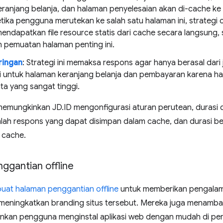
eranjang belanja, dan halaman penyelesaian akan di-cache ke
etika pengguna merutekan ke salah satu halaman ini, strategi 
endapatkan file resource statis dari cache secara langsung
 pemuatan halaman penting ini.
ringan
: Strategi ini memaksa respons agar hanya berasal dar
ini untuk halaman keranjang belanja dan pembayaran karena 
ta yang sangat tinggi.
emungkinkan JD.ID mengonfigurasi aturan perutean, durasi 
mlah respons yang dapat disimpan dalam cache, dan durasi b
 cache.
ggantian offline
at halaman penggantian offline
untuk memberikan pengalam
eningkatkan branding situs tersebut. Mereka juga menamb
kan pengguna menginstal aplikasi web dengan mudah di pera