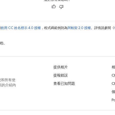
用
創用 CC 姓名標示 4.0 授權
，程式碼範例則為
阿帕契 2.0 授權
。詳情請參閱《
間)。
提供相片
提報錯誤
C
您和所有使
查看已知問題
C
寫的介紹內
P