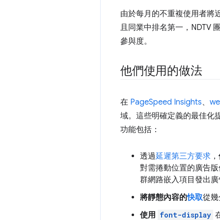
由於每月的不重複使用者將近 
且同業中排名第一，NDTV 
參與度。
他們使用的做法
在
PageSpeed Insights
、
we
域。這些明確定義的最佳化
功能包括：
透過
延遲第三方要求
，
對需捲動位置的廣告版
群網路嵌入項目發出廣
將靜態內容的
快取
從幾
使用
font-display