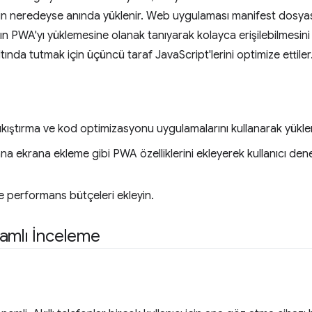
için neredeyse anında yüklenir. Web uygulaması manifest dosyas
ıların PWA'yı yüklemesine olanak tanıyarak kolayca erişilebilmesin
ında tutmak için üçüncü taraf JavaScript'lerini optimize ettiler
kıştırma ve kod optimizasyonu uygulamalarını kullanarak yükleme 
na ekrana ekleme gibi PWA özelliklerini ekleyerek kullanıcı den
e performans bütçeleri ekleyin.
amlı İnceleme