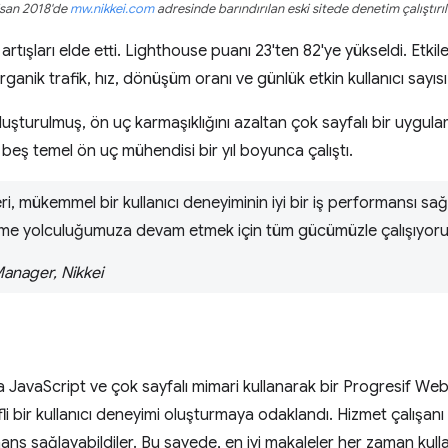
san 2018'de
mw.nikkei.com
adresinde barındırılan eski sitede denetim çalıştırıl
 artışları elde etti. Lighthouse puanı 23'ten 82'ye yükseldi. Etki
Organik trafik, hız, dönüşüm oranı ve günlük etkin kullanıcı sayısı 
oluşturulmuş, ön uç karmaşıklığını azaltan çok sayfalı bir uygul
beş temel ön uç mühendisi bir yıl boyunca çalıştı.
i, mükemmel bir kullanıcı deneyiminin iyi bir iş performansı sağ
etirme yolculuğumuza devam etmek için tüm gücümüzle çalışıyoru
Manager, Nikkei
illa JavaScript ve çok sayfalı mimari kullanarak bir Progresif W
ifli bir kullanıcı deneyimi oluşturmaya odaklandı. Hizmet çalışa
ans sağlayabildiler. Bu sayede, en iyi makaleler her zaman kull