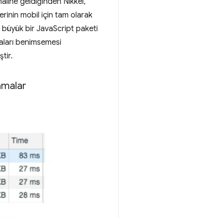
haline geldiğinden Nikkei,
erinin mobil için tam olarak
ve büyük bir JavaScript paketi
amaları benimsemesi
tir.
amalar