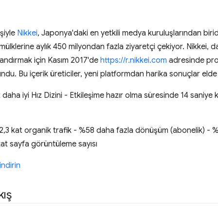
işiyle
Nikkei
, Japonya'daki en yetkili medya kuruluşlarından biridi
l mülklerine aylık 450 milyondan fazla ziyaretçi çekiyor. Nikkei, da
zlandırmak için Kasım 2017'de
https://r.nikkei.com
adresinde pro
ndu. Bu içerik üreticiler, yeni platformdan harika sonuçlar elde
 daha iyi Hız Dizini - Etkileşime hazır olma süresinde 14 saniy
2,3 kat organik trafik - %58 daha fazla dönüşüm (abonelik) - 
kat sayfa görüntüleme sayısı
ndirin
kış