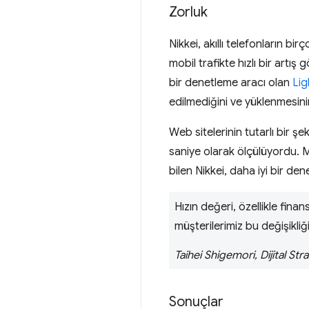
Zorluk
Nikkei, akıllı telefonların bi
mobil trafikte hızlı bir artı
bir denetleme aracı olan
Li
edilmediğini ve yüklenmesin
Web sitelerinin tutarlı bir ş
saniye olarak ölçülüyordu. M
bilen Nikkei, daha iyi bir de
Hızın değeri, özellikle finan
müşterilerimiz bu değişikliğ
Taihei Shigemori, Dijital Stra
Sonuçlar