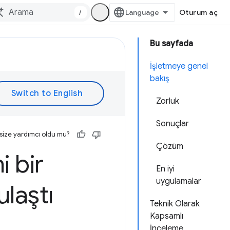
/
Oturum aç
Bu sayfada
İşletmeye genel
bakış
Zorluk
Sonuçlar
size yardımcı oldu mu?
Çözüm
i bir
En iyi
uygulamalar
laştı
Teknik Olarak
Kapsamlı
İnceleme