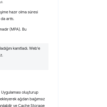
dı.
leşime hazır olma süresi
da arttı.
amadır (MPA). Bu
ladığını kanıtladı. Web'e
z.
eb Uygulaması oluşturup
nı ekleyerek ağdan bağımsız
anılabilir ve Cache Storage