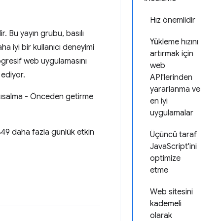
Hız önemlidir
r. Bu yayın grubu, basılı
Yükleme hızını
ha iyi bir kullanıcı deneyimi
artırmak için
gresif web uygulamasını
web
 ediyor.
API'lerinden
yararlanma ve
e kısalma - Önceden getirme
en iyi
uygulamalar
%49 daha fazla günlük etkin
Üçüncü taraf
JavaScript'ini
optimize
etme
Web sitesini
kademeli
olarak