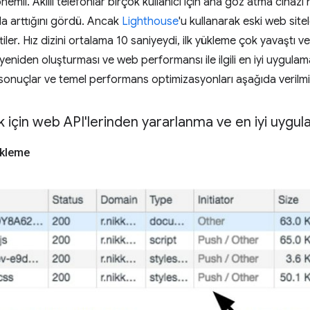
li. Akıllı telefonlar birçok kullanıcı için ana göz atma cihazı 
zla arttığını gördü. Ancak
Lighthouse
'u kullanarak eski web sitel
tiler. Hız dizini ortalama 10 saniyeydi, ilk yükleme çok yavaştı 
i yeniden oluşturması ve web performansı ile ilgili en iyi uygul
sonuçlar ve temel performans optimizasyonları aşağıda verilmiş
k için web API'lerinden yararlanma ve en iyi uygul
ükleme