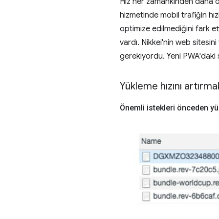
Hız her zamankinden daha önem
hizmetinde mobil trafiğin hı
optimize edilmediğini fark et
vardı. Nikkei'nin web sitesin
gerekiyordu. Yeni PWA'daki 
Yükleme hızını artırma
Önemli istekleri önceden y