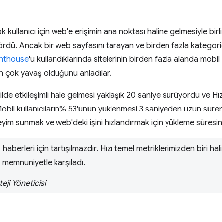
rçok kullanıcı için web'e erişimin ana noktası haline gelmesiyle bir
ş gördü. Ancak bir web sayfasını tarayan ve birden fazla kategori
ghthouse
'u kullandıklarında sitelerinin birden fazla alanda mobil
in çok yavaş olduğunu anladılar.
ekilde etkileşimli hale gelmesi yaklaşık 20 saniye sürüyordu ve H
obil kullanıcıların% 53'ünün yüklenmesi 3 saniyeden uzun süren
neyim sunmak ve web'deki işini hızlandırmak için yükleme süresini
s haberleri için tartışılmazdır. Hızı temel metriklerimizden biri hal
i memnuniyetle karşıladı.
teji Yöneticisi