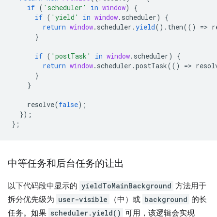
if
(
'scheduler'
in
window
)
{
if
(
'yield'
in
window
.
scheduler
)
{
return
window
.
scheduler
.
yield
().
then
(()
=
>
r
}
if
(
'postTask'
in
window
.
scheduler
)
{
return
window
.
scheduler
.
postTask
(()
=
>
resol
}
}
resolve
(
false
);
});
};
中等任务和后台任务的让出
以下代码段中显示的
yieldToMainBackground
方法用于
拆分优先级为
user-visible
（中）或
background
的长
任务。如果
scheduler.yield()
可用，该逻辑会实现