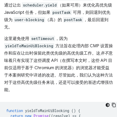
通过让出
scheduler.yield
（如果可用）来优化高优先级
JavaScript 任务，但如果
postTask
可用，则回退到优先
级为
user-blocking
（高）的
postTask
，最后回退到
无。
这里避免使用
setTimeout
，因为
yieldToMainUiBlocking
方法旨在处理内部 CMP 设置操
作和应在让出时保留此类优先级的高优先级工作。这
并不
意
味着只有实现了这些调度 API（在撰写本文时，这些 API 目
前仅适用于基于 Chromium 的浏览器）的浏览器才能受益
于本案例研究中详述的改进。尽管如此，我们认为这种方法
对于这些高优先级任务来说，还是可以接受的渐进式增强功
能。
function
yieldToMainUiBlocking
()
{
return
new
Promise
((
resolve
)
=
>
{