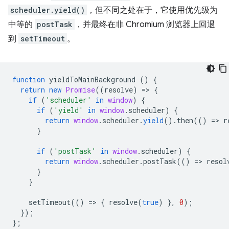
scheduler.yield()
，但不同之处在于，它使用优先级为
中等的
postTask
，并最终在非 Chromium 浏览器上回退
到
setTimeout
。
function
yieldToMainBackground
()
{
return
new
Promise
((
resolve
)
=
>
{
if
(
'scheduler'
in
window
)
{
if
(
'yield'
in
window
.
scheduler
)
{
return
window
.
scheduler
.
yield
().
then
(()
=
>
r
}
if
(
'postTask'
in
window
.
scheduler
)
{
return
window
.
scheduler
.
postTask
(()
=
>
resol
}
}
setTimeout
(()
=
>
{
resolve
(
true
)
},
0
);
});
};