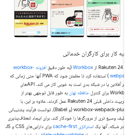
به کار برای کارگران خدماتی
Rakuten  از
Workbox
(به طور دقیق
افزونه workbox-
webpac
) استفاده کرد تا مطمئن شود که PWA آنها حتی زمانی که
کاربر آفلاین یا در شبکه بدی است به خوبی کار می کند. APIهای
Work برای کنترل
حافظه نهان
به طور قابل توجهی بهتر از
اسکریپت داخلی قبلی Rakuten 24 عمل کردند. علاوه بر این، با
workbox-webpack-plugin (و Babel)، توانست فرآیند پشتیبانی
 طیف وسیع تری از مرورگرها را خودکار کند. برای ایجاد انعطاف‌پذیری
شتر شبکه، آنها یک
استراتژی cache-first
برای دارایی‌های CSS و JS
د پیاده‌سازی کردند و از
stale-while-validate
برای تصاویر خود