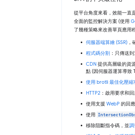
從平台角度來看，效能一直是多
全面的監控解決方案 (使用
G
了幾種策略來改善單頁應用
伺服器端算繪 (SSR)
，
程式碼分割
：只傳送到達網
CDN
提供高層級的資源
點 (因伺服器運算導致 T
使用 brotli 最佳化壓
HTTP2
：啟用要求和回
使用支援
WebP
的回應
使用
IntersectionOb
移除阻斷指令碼，並
調