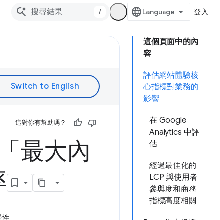
/
登入
這個頁面中的內
容
評估網站體驗核
心指標對業務的
影響
在 Google
這對你有幫助嗎？
Analytics 中評
化「最大內
估
經過最佳化的
率
LCP 與使用者
參與度和商務
指標高度相關
關性。