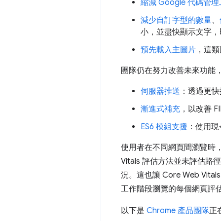
縮減 Google 代碼
減少自訂字型的數量
、
小，並盡快顯示文字，
預先載入主圖片
，這類
團隊仍在努力改善未來功能
伺服器推送
：透過更快提
漸進式補充
，以改善 F
ES6 模組支援
：使用現
使用者在不同網頁間瀏覽時，S
Vitals 評估方法並未
況。這也讓 Core Web
工作階段瀏覽的每個網頁評
以下是
Chrome 產品團隊
正