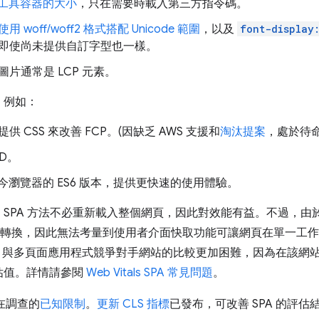
管理工具容器的大小
，只在需要時載入第三方指令碼。
使用 woff/woff2 格式搭配 Unicode 範圍
，以及
font-display
即使尚未提供自訂字型也一樣。
圖片通常是 LCP 元素。
，例如：
供 CSS 來改善 FCP。(因缺乏 AWS 支援和
淘汰提案
，處於待命
ID。
今瀏覽器的 ES6 版本，提供更快速的使用體驗。
PA 方法不必重新載入整個網頁，因此對效能有益。不過，由於 SPA
評估路徑轉換，因此無法考量到使用者介面快取功能可讓網頁在單一工
 Vitals 與多頁面應用程式競爭對手網站的比較更加困難，因為在
估值。詳情請參閱
Web Vitals SPA 常見問題
。
在調查的
已知限制
。
更新 CLS 指標
已發布，可改善 SPA 的評估