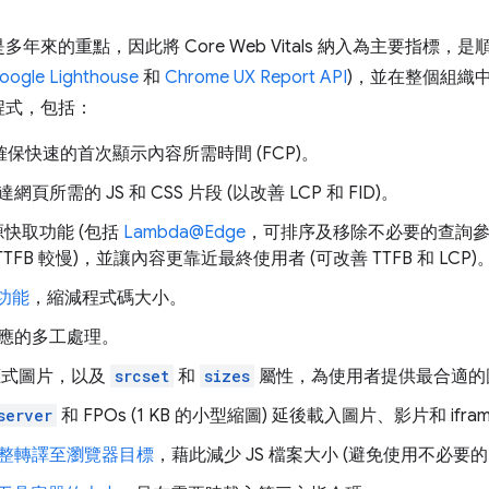
年來的重點，因此將 Core Web Vitals 納入為主要指標
oogle Lighthouse
和
Chrome UX Report API
)，並在整個組織
程式，包括：
確保快速的首次顯示內容所需時間 (FCP)。
頁所需的 JS 和 CSS 片段 (以改善 LCP 和 FID)。
快取功能 (包括
Lambda@Edge
，可排序及移除不必要的查詢參數
TFB 較慢)，並讓內容更靠近最終使用者 (可改善 TTFB 和 LCP)
縮功能
，縮減程式碼大小。
應的多工處理。
式圖片，以及
srcset
和
sizes
屬性，為使用者提供最合適的
server
和 FPOs (1 KB 的小型縮圖) 延後載入圖片、影片和 ifra
整轉譯至瀏覽器目標
，藉此減少 JS 檔案大小 (避免使用不必要的 pol