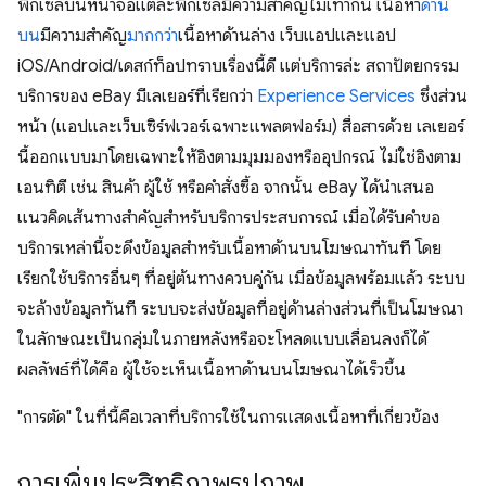
พิกเซลบนหน้าจอแต่ละพิกเซลมีความสําคัญไม่เท่ากัน เนื้อหา
ด้าน
บน
มีความสำคัญ
มากกว่า
เนื้อหาด้านล่าง เว็บแอปและแอป
iOS/Android/เดสก์ท็อปทราบเรื่องนี้ดี แต่บริการล่ะ สถาปัตยกรรม
บริการของ eBay มีเลเยอร์ที่เรียกว่า
Experience Services
ซึ่งส่วน
หน้า (แอปและเว็บเซิร์ฟเวอร์เฉพาะแพลตฟอร์ม) สื่อสารด้วย เลเยอร์
นี้ออกแบบมาโดยเฉพาะให้อิงตามมุมมองหรืออุปกรณ์ ไม่ใช่อิงตาม
เอนทิตี เช่น สินค้า ผู้ใช้ หรือคําสั่งซื้อ จากนั้น eBay ได้นําเสนอ
แนวคิดเส้นทางสําคัญสําหรับบริการประสบการณ์ เมื่อได้รับคําขอ
บริการเหล่านี้จะดึงข้อมูลสําหรับเนื้อหาด้านบนโฆษณาทันที โดย
เรียกใช้บริการอื่นๆ ที่อยู่ต้นทางควบคู่กัน เมื่อข้อมูลพร้อมแล้ว ระบบ
จะล้างข้อมูลทันที ระบบจะส่งข้อมูลที่อยู่ด้านล่างส่วนที่เป็นโฆษณา
ในลักษณะเป็นกลุ่มในภายหลังหรือจะโหลดแบบเลื่อนลงก็ได้
ผลลัพธ์ที่ได้คือ ผู้ใช้จะเห็นเนื้อหาด้านบนโฆษณาได้เร็วขึ้น
"การตัด" ในที่นี้คือเวลาที่บริการใช้ในการแสดงเนื้อหาที่เกี่ยวข้อง
การเพิ่มประสิทธิภาพรูปภาพ