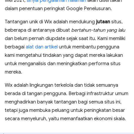
Mei 2021,
sinyal pengalaman halaman
akan disertakan
dalam penentuan peringkat Google Penelusuran.
Tantangan unik di Wix adalah mendukung
jutaan
situs,
beberapa di antaranya dibuat
bertahun-tahun yang lalu
dan belum pernah diupdate sejak saat itu. Kami memiliki
berbagai
alat dan artikel
untuk membantu pengguna
kami mengetahui tindakan yang dapat mereka lakukan
untuk menganalisis dan meningkatkan performa situs
mereka.
Wix adalah lingkungan terkelola dan tidak semuanya
berada di tangan pengguna. Berbagi infrastruktur umum
menghadirkan banyak tantangan bagi semua situs ini,
tetapi juga membuka peluang untuk peningkatan besar
secara menyeluruh, yaitu memanfaatkan ekonomi skala.