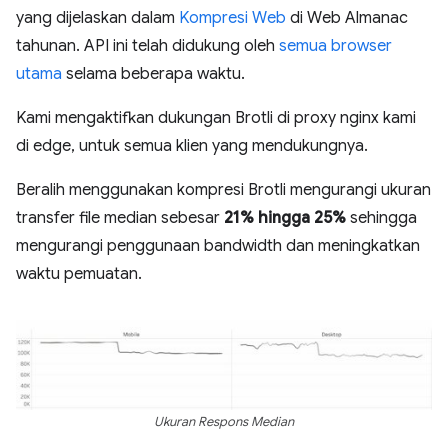
yang dijelaskan dalam
Kompresi Web
di Web Almanac
tahunan. API ini telah didukung oleh
semua browser
utama
selama beberapa waktu.
Kami mengaktifkan dukungan Brotli di proxy nginx kami
di edge, untuk semua klien yang mendukungnya.
Beralih menggunakan kompresi Brotli mengurangi ukuran
transfer file median sebesar
21% hingga 25%
sehingga
mengurangi penggunaan bandwidth dan meningkatkan
waktu pemuatan.
Ukuran Respons Median