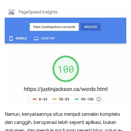
Namun, kenyataannya situs menjadi semakin kompleks
dan canggih, beroperasi lebih seperti aplikasi, bukan
dokumen, dan mendukung fungsi seperti blog, solusi e-