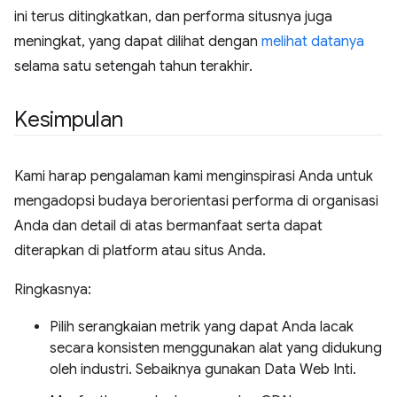
ini terus ditingkatkan, dan performa situsnya juga
meningkat, yang dapat dilihat dengan
melihat datanya
selama satu setengah tahun terakhir.
Kesimpulan
Kami harap pengalaman kami menginspirasi Anda untuk
mengadopsi budaya berorientasi performa di organisasi
Anda dan detail di atas bermanfaat serta dapat
diterapkan di platform atau situs Anda.
Ringkasnya:
Pilih serangkaian metrik yang dapat Anda lacak
secara konsisten menggunakan alat yang didukung
oleh industri. Sebaiknya gunakan Data Web Inti.