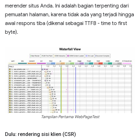
merender situs Anda. Ini adalah bagian terpenting dari
pemuatan halaman, karena tidak ada yang terjadi hingga
awal respons tiba (dikenal sebagai TTFB - time to first
byte).
Tampilan Pertama WebPageTest
Dulu: rendering sisi klien (CSR)