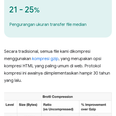
21 - 25
%
Pengurangan ukuran transfer file median
Secara tradisional, semua file kami dikompresi
menggunakan
kompresi gzip
, yang merupakan opsi
kompresi HTML yang paling umum di web. Protokol
kompresi ini awalnya diimplementasikan hampir 30 tahun
yang lalu.