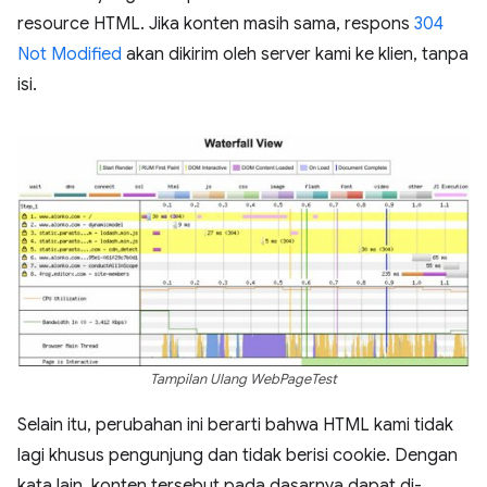
resource HTML. Jika konten masih sama, respons
304
Not Modified
akan dikirim oleh server kami ke klien, tanpa
isi.
Tampilan Ulang WebPageTest
Selain itu, perubahan ini berarti bahwa HTML kami tidak
lagi khusus pengunjung dan tidak berisi cookie. Dengan
kata lain, konten tersebut pada dasarnya dapat di-