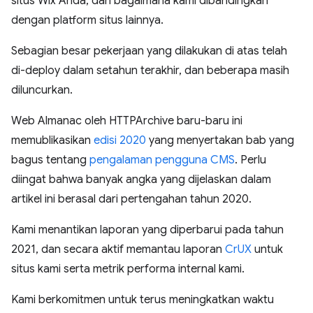
situs Wix Anda, dan bagaimana kami dibandingkan
dengan platform situs lainnya.
Sebagian besar pekerjaan yang dilakukan di atas telah
di-deploy dalam setahun terakhir, dan beberapa masih
diluncurkan.
Web Almanac oleh HTTPArchive baru-baru ini
memublikasikan
edisi 2020
yang menyertakan bab yang
bagus tentang
pengalaman pengguna CMS
. Perlu
diingat bahwa banyak angka yang dijelaskan dalam
artikel ini berasal dari pertengahan tahun 2020.
Kami menantikan laporan yang diperbarui pada tahun
2021, dan secara aktif memantau laporan
CrUX
untuk
situs kami serta metrik performa internal kami.
Kami berkomitmen untuk terus meningkatkan waktu