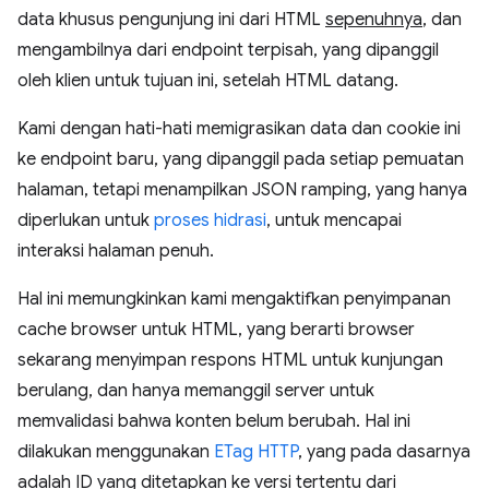
data khusus pengunjung ini dari HTML
sepenuhnya
, dan
mengambilnya dari endpoint terpisah, yang dipanggil
oleh klien untuk tujuan ini, setelah HTML datang.
Kami dengan hati-hati memigrasikan data dan cookie ini
ke endpoint baru, yang dipanggil pada setiap pemuatan
halaman, tetapi menampilkan JSON ramping, yang hanya
diperlukan untuk
proses hidrasi
, untuk mencapai
interaksi halaman penuh.
Hal ini memungkinkan kami mengaktifkan penyimpanan
cache browser untuk HTML, yang berarti browser
sekarang menyimpan respons HTML untuk kunjungan
berulang, dan hanya memanggil server untuk
memvalidasi bahwa konten belum berubah. Hal ini
dilakukan menggunakan
ETag HTTP
, yang pada dasarnya
adalah ID yang ditetapkan ke versi tertentu dari