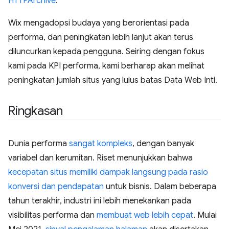
HTTPArchive
.
Wix mengadopsi budaya yang berorientasi pada
performa, dan peningkatan lebih lanjut akan terus
diluncurkan kepada pengguna. Seiring dengan fokus
kami pada KPI performa, kami berharap akan melihat
peningkatan jumlah situs yang lulus batas Data Web Inti.
Ringkasan
Dunia performa
sangat kompleks
, dengan banyak
variabel dan kerumitan. Riset menunjukkan bahwa
kecepatan situs memiliki dampak langsung pada rasio
konversi dan pendapatan
untuk bisnis. Dalam beberapa
tahun terakhir, industri ini lebih menekankan pada
visibilitas performa dan
membuat web lebih cepat
. Mulai