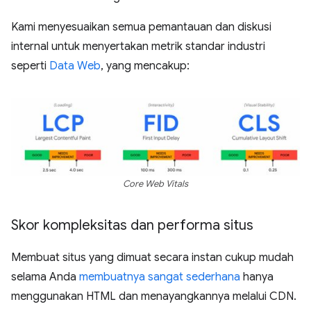
Kami menyesuaikan semua pemantauan dan diskusi
internal untuk menyertakan metrik standar industri
seperti
Data Web
, yang mencakup:
Core Web Vitals
Skor kompleksitas dan performa situs
Membuat situs yang dimuat secara instan cukup mudah
selama Anda
membuatnya sangat sederhana
hanya
menggunakan HTML dan menayangkannya melalui CDN.