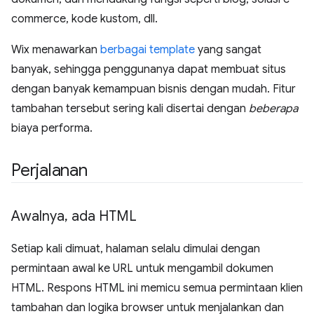
commerce, kode kustom, dll.
Wix menawarkan
berbagai template
yang sangat
banyak, sehingga penggunanya dapat membuat situs
dengan banyak kemampuan bisnis dengan mudah. Fitur
tambahan tersebut sering kali disertai dengan
beberapa
biaya performa.
Perjalanan
Awalnya
,
ada HTML
Setiap kali dimuat, halaman selalu dimulai dengan
permintaan awal ke URL untuk mengambil dokumen
HTML. Respons HTML ini memicu semua permintaan klien
tambahan dan logika browser untuk menjalankan dan