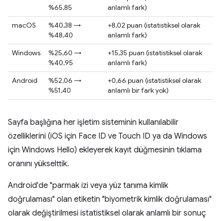
%65,85
anlamlı fark)
macOS
%40,38 →
+8,02 puan (istatistiksel olarak
%48,40
anlamlı fark)
Windows
%25,60 →
+15,35 puan (istatistiksel olarak
%40,95
anlamlı fark)
Android
%52,06 →
+0,66 puan (istatistiksel olarak
%51,40
anlamlı bir fark yok)
Sayfa başlığına her işletim sisteminin kullanılabilir
özelliklerini (iOS için Face ID ve Touch ID ya da Windows
için Windows Hello) ekleyerek kayıt düğmesinin tıklama
oranını yükselttik.
Android'de "parmak izi veya yüz tanıma kimlik
doğrulaması" olan etiketin "biyometrik kimlik doğrulaması"
olarak değiştirilmesi istatistiksel olarak anlamlı bir sonuç