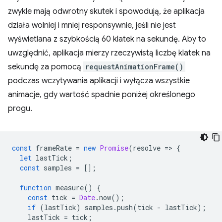
zwykle mają odwrotny skutek i spowodują, że aplikacja
działa wolniej i mniej responsywnie, jeśli nie jest
wyświetlana z szybkością 60 klatek na sekundę. Aby to
uwzględnić, aplikacja mierzy rzeczywistą liczbę klatek na
sekundę za pomocą
requestAnimationFrame()
podczas wczytywania aplikacji i wyłącza wszystkie
animacje, gdy wartość spadnie poniżej określonego
progu.
const
frameRate
=
new
Promise
(
resolve
=
>
{
let
lastTick
;
const
samples
=
[];
function
measure
()
{
const
tick
=
Date
.
now
();
if
(
lastTick
)
samples
.
push
(
tick
-
lastTick
);
lastTick
=
tick
;