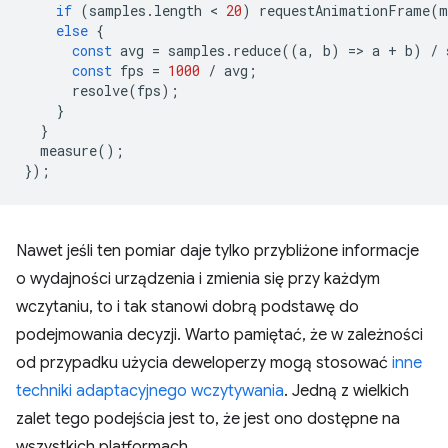
if
(
samples
.
length
 < 
20
)
requestAnimationFrame
(
m
else
{
const
avg
=
samples
.
reduce
((
a
,
b
)
=
>
a
+
b
)
/
const
fps
=
1000
/
avg
;
resolve
(
fps
);
}
}
measure
();
});
Nawet jeśli ten pomiar daje tylko przybliżone informacje
o wydajności urządzenia i zmienia się przy każdym
wczytaniu, to i tak stanowi dobrą podstawę do
podejmowania decyzji. Warto pamiętać, że w zależności
od przypadku użycia deweloperzy mogą stosować
inne
techniki adaptacyjnego wczytywania
. Jedną z wielkich
zalet tego podejścia jest to, że jest ono dostępne na
wszystkich platformach.