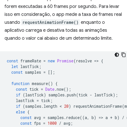
forem executadas a 60 frames por segundo. Para levar
isso em consideração, o app mede a taxa de frames real
usando
requestAnimationFrame()
enquanto o
aplicativo carrega e desativa todas as animações
quando o valor cai abaixo de um determinado limite.
const
frameRate
=
new
Promise
(
resolve
=
>
{
let
lastTick
;
const
samples
=
[];
function
measure
()
{
const
tick
=
Date
.
now
();
if
(
lastTick
)
samples
.
push
(
tick
-
lastTick
);
lastTick
=
tick
;
if
(
samples
.
length
 < 
20
)
requestAnimationFrame
(
m
else
{
const
avg
=
samples
.
reduce
((
a
,
b
)
=
>
a
+
b
)
/
const
fps
=
1000
/
avg
;