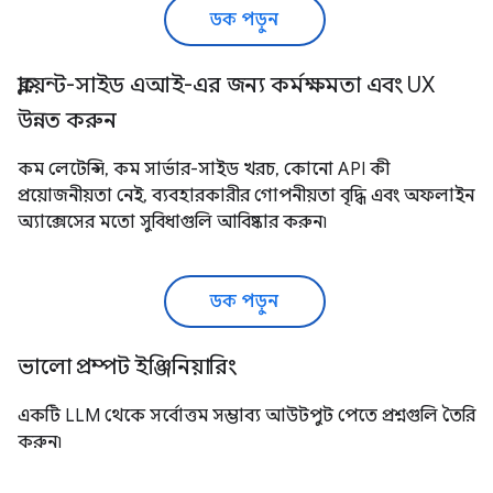
ডক পড়ুন
ক্লায়েন্ট-সাইড এআই-এর জন্য কর্মক্ষমতা এবং UX
উন্নত করুন
কম লেটেন্সি, কম সার্ভার-সাইড খরচ, কোনো API কী
প্রয়োজনীয়তা নেই, ব্যবহারকারীর গোপনীয়তা বৃদ্ধি এবং অফলাইন
অ্যাক্সেসের মতো সুবিধাগুলি আবিষ্কার করুন৷
ডক পড়ুন
ভালো প্রম্পট ইঞ্জিনিয়ারিং
একটি LLM থেকে সর্বোত্তম সম্ভাব্য আউটপুট পেতে প্রশ্নগুলি তৈরি
করুন৷