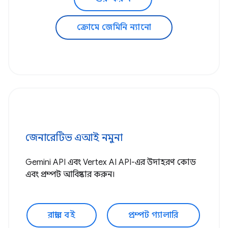
ক্রোমে জেমিনি ন্যানো
জেনারেটিভ এআই নমুনা
Gemini API এবং Vertex AI API-এর উদাহরণ কোড
এবং প্রম্পট আবিষ্কার করুন।
রান্নার বই
প্রম্পট গ্যালারি