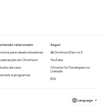
onteúdo relacionado
Seguir
hrome para desenvolvedores
@ChromiumDev no X
tualizações do Chromium
YouTube
studos de caso
Chrome for Developers no
LinkedIn
odcasts e programas
RSS