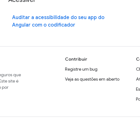
Auditar a acessibilidade do seu app do
Angular com o codificador
Contribuir
C
Registre um bug
C
seguros que
Veja as questões em aberto
A
ste site é
o por
E
P