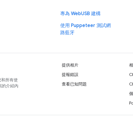
專為 WebUSB 建構
使用 Puppeteer 測試網
路藍牙
提供相片
提報錯誤
C
您和所有使
查看已知問題
C
寫的介紹內
P