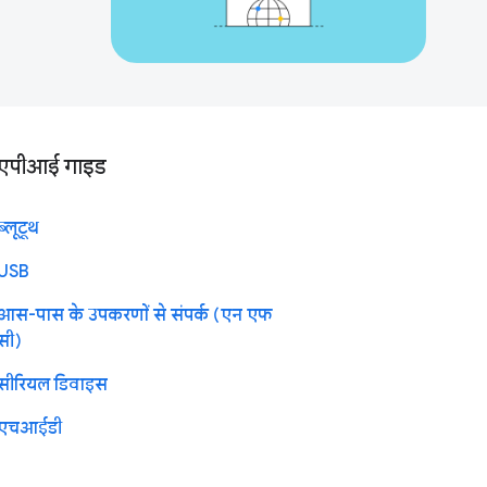
एपीआई गाइड
ब्लूटूथ
USB
आस-पास के उपकरणों से संपर्क (एन एफ
सी)
सीरियल डिवाइस
एचआईडी