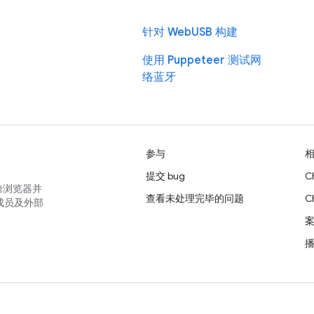
针对 WebUSB 构建
使用 Puppeteer 测试网
络蓝牙
参与
提交 bug
C
跨浏览器并
查看未处理完毕的问题
C
成员及外部