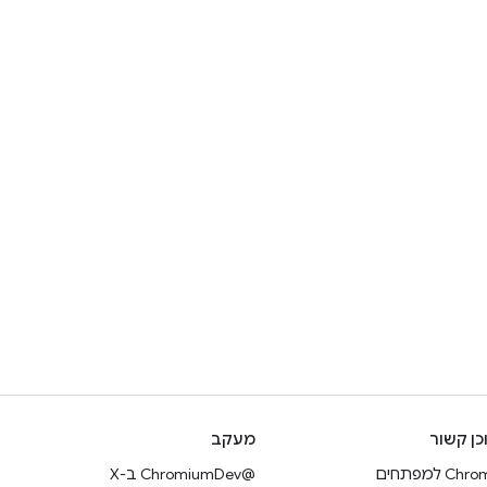
כן קשור
מעקב
Ch למפתחים
@ChromiumDev ב-X