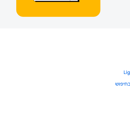
תחי אתרים לניפוי באגים בבעיות של JavaScript בחיפוש