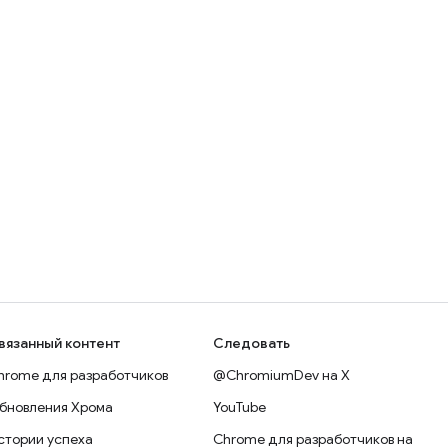
вязанный контент
Следовать
hrome для разработчиков
@ChromiumDev на X
бновления Хрома
YouTube
стории успеха
Chrome для разработчиков на