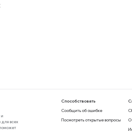
к
Способствовать
С
Сообщить об ошибке
C
 и
Посмотреть открытые вопросы
О
 для всех
 поможет
И