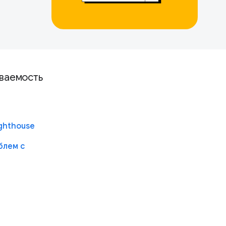
иваемость
ghthouse
блем с