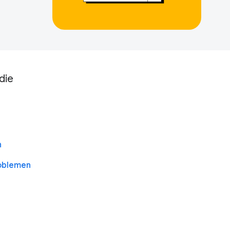
die
n
roblemen