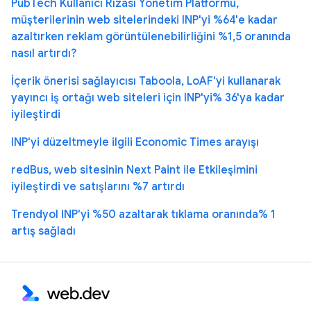
PubTech Kullanıcı Rızası Yönetim Platformu,
müşterilerinin web sitelerindeki INP'yi %64'e kadar
azaltırken reklam görüntülenebilirliğini %1,5 oranında
nasıl artırdı?
İçerik önerisi sağlayıcısı Taboola, LoAF'yi kullanarak
yayıncı iş ortağı web siteleri için INP'yi% 36'ya kadar
iyileştirdi
INP'yi düzeltmeyle ilgili Economic Times arayışı
redBus, web sitesinin Next Paint ile Etkileşimini
iyileştirdi ve satışlarını %7 artırdı
Trendyol INP'yi %50 azaltarak tıklama oranında% 1
artış sağladı