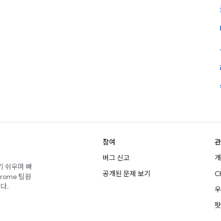
참여
관
버그 신고
개
기 쉬우며 빠
공개된 문제 보기
C
rome 팀원
다.
우
팟