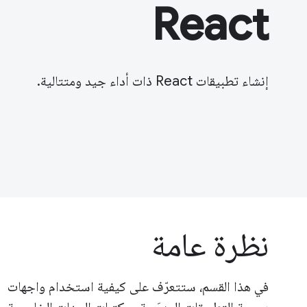
React
إنشاء تطبيقات React ذات أداء جيد ومتتالية.
نظرة عامة
في هذا القسم، ستتعرّف على كيفية استخدام واجهات