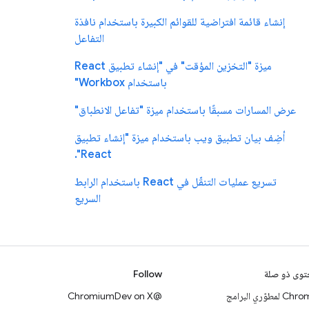
إنشاء قائمة افتراضية للقوائم الكبيرة باستخدام نافذة
التفاعل
ميزة "التخزين المؤقت" في "إنشاء تطبيق React
باستخدام Workbox"
عرض المسارات مسبقًا باستخدام ميزة "تفاعل الانطباق"
أضِف بيان تطبيق ويب باستخدام ميزة "إنشاء تطبيق
React".
تسريع عمليات التنقّل في React باستخدام الرابط
السريع
وى ذو صلة
Follow
 لمطوّري البرامج
@ChromiumDev on X