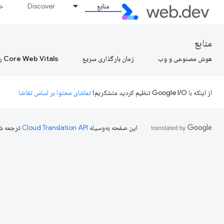
منابع
Discover
خط
منابع
هوش مصنوعی و وب
زمان بارگذاری سریع
Core Web Vitals را بیاموزید، Core Web Vitals را بیاموزید، Core Web Vitals را بیاموزید
از اینکه با Google I/O تنظیم کردید متشکریم!
تماشای محتوا بر اساس تقاضا
این صفحه به‌وسیله
ترجمه ش