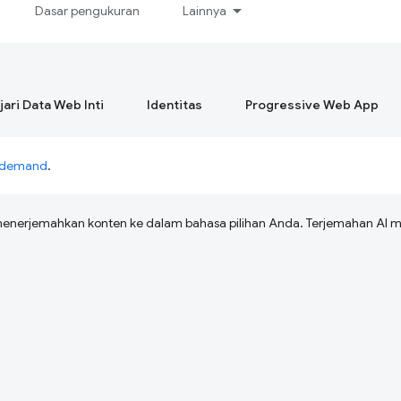
Dasar pengukuran
Lainnya
ari Data Web Inti
Identitas
Progressive Web App
n-demand
.
menerjemahkan konten ke dalam bahasa pilihan Anda. Terjemahan A