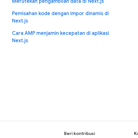
Merutekan pengambilan data di Next.js
Pemisahan kode dengan impor dinamis di
Next.js
Cara AMP menjamin kecepatan di aplikasi
Next.js
Beri kontribusi
K