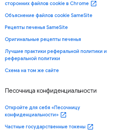
open_in_new
сторонних файлов cookie в Chrome
Объяснение файлов cookie SameSite
Рецепты печенья SameSite
Оригинальные рецепты печенья
Лучшие практики реферальной политики и
реферальной политики
Схема на том же сайте
Песочница конфиденциальности
Откройте для себя «Песочницу
open_in_new
конфиденциальности»
open_in_new
Частные государственные токены