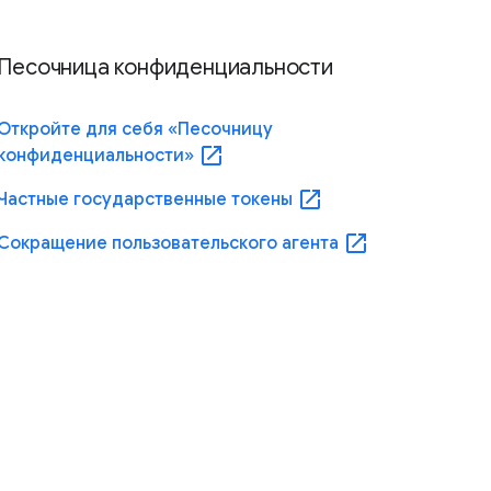
Песочница конфиденциальности
Откройте для себя «Песочницу
open_in_new
конфиденциальности»
open_in_new
Частные государственные токены
open_in_new
Сокращение пользовательского агента