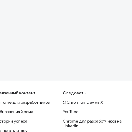
вязанный контент
Следовать
hrome для разработчиков
@ChromiumDev на X
бновления Хрома
YouTube
стории успеха
Chrome для разработчиков на
LinkedIn
одкасты и шоу