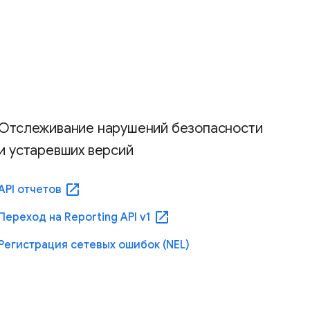
Отслеживание нарушений безопасности
и устаревших версий
open_in_new
API отчетов
open_in_new
Переход на Reporting API v1
Регистрация сетевых ошибок (NEL)