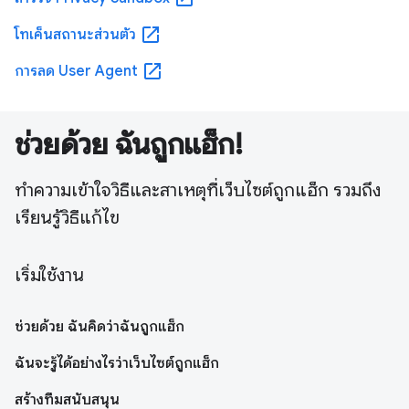
open_in_new
โทเค็นสถานะส่วนตัว
open_in_new
การลด User Agent
ช่วยด้วย ฉันถูกแฮ็ก!
ทำความเข้าใจวิธีและสาเหตุที่เว็บไซต์ถูกแฮ็ก รวมถึง
เรียนรู้วิธีแก้ไข
เริ่มใช้งาน
ช่วยด้วย ฉันคิดว่าฉันถูกแฮ็ก
ฉันจะรู้ได้อย่างไรว่าเว็บไซต์ถูกแฮ็ก
สร้างทีมสนับสนุน