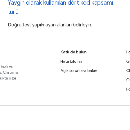
Yaygın olarak kullanılan dört kod kapsamı
türü
Doğru test yapılmayan alanları belirleyin.
Katkıda bulun
İl
Hata bildirin
Ge
 hızlı ve
Açık sorunlara bakın
C
te, Chrome
lukta size
Ör
Po