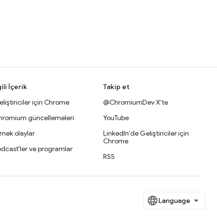
gili İçerik
Takip et
liştiriciler için Chrome
@ChromiumDev X'te
hromium güncellemeleri
YouTube
nek olaylar
LinkedIn'de Geliştiriciler için
Chrome
dcast'ler ve programlar
RSS