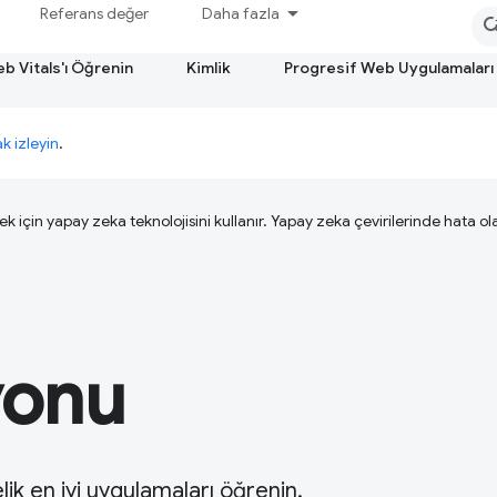
Referans değer
Daha fazla
b Vitals'ı Öğrenin
Kimlik
Progresif Web Uygulamaları
ak izleyin
.
ek için yapay zeka teknolojisini kullanır. Yapay zeka çevirilerinde hata olab
yonu
lik en iyi uygulamaları öğrenin.