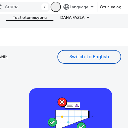
/
Oturum aç
Test otomasyonu
DAHA FAZLA
ilir.