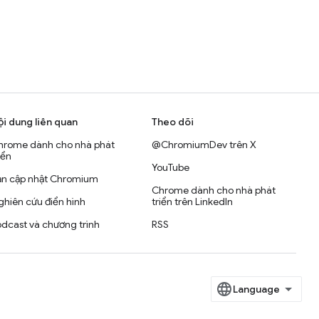
ội dung liên quan
Theo dõi
hrome dành cho nhà phát
@ChromiumDev trên X
iển
YouTube
ản cập nhật Chromium
Chrome dành cho nhà phát
hiên cứu điển hình
triển trên LinkedIn
dcast và chương trình
RSS