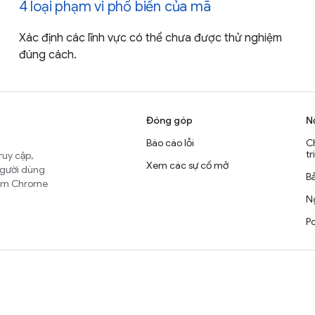
4 loại phạm vi phổ biến của mã
Xác định các lĩnh vực có thể chưa được thử nghiệm
đúng cách.
Đóng góp
N
Báo cáo lỗi
C
tr
ruy cập,
Xem các sự cố mở
người dùng
B
nhóm Chrome
Ng
Po