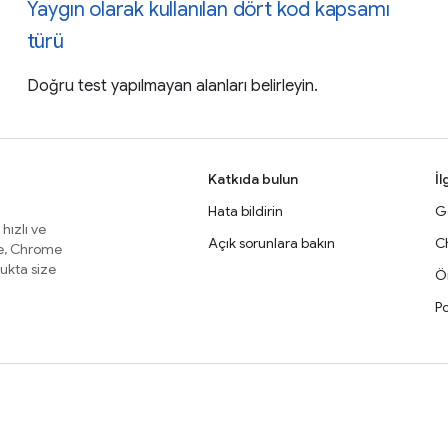
Yaygın olarak kullanılan dört kod kapsamı
türü
Doğru test yapılmayan alanları belirleyin.
Katkıda bulun
İl
Hata bildirin
Ge
 hızlı ve
Açık sorunlara bakın
C
te, Chrome
lukta size
Ör
Po