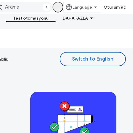
/
Oturum aç
Test otomasyonu
DAHA FAZLA
ilir.