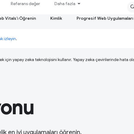
Referans değer
Daha fazla
b Vitals'ı Öğrenin
Kimlik
Progresif Web Uygulamaları
ak izleyin
.
ek için yapay zeka teknolojisini kullanır. Yapay zeka çevirilerinde hata olab
yonu
lik en iyi uygulamaları öğrenin.