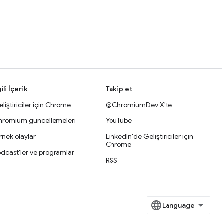
gili İçerik
Takip et
liştiriciler için Chrome
@ChromiumDev X'te
hromium güncellemeleri
YouTube
nek olaylar
LinkedIn'de Geliştiriciler için
Chrome
dcast'ler ve programlar
RSS