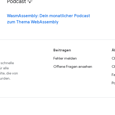
Podcast 💡
WasmAssembly: Dein monatlicher Podcast
zum Thema WebAssembly
Beitragen
Ä
Fehler melden
C
 schnelle
Offene Fragen ansehen
C
r alle
lte, die von
Fa
wurden.
P