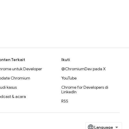
onten Terkait
Ikuti
hrome untuk Developer
@ChromiumDev pada X
pdate Chromium
YouTube
udi kasus
Chrome for Developers di
LinkedIn
odcast & acara
RSS