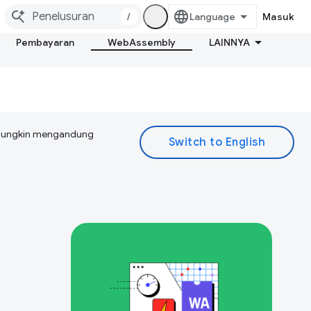
/
Masuk
Pembayaran
WebAssembly
LAINNYA
I mungkin mengandung