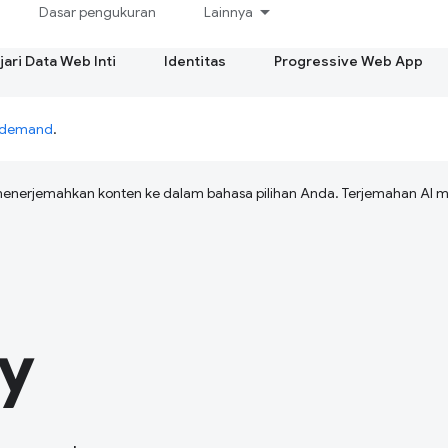
Dasar pengukuran
Lainnya
ari Data Web Inti
Identitas
Progressive Web App
n-demand
.
menerjemahkan konten ke dalam bahasa pilihan Anda. Terjemahan A
y