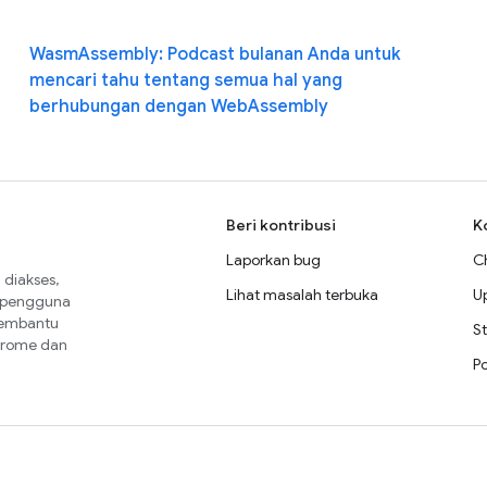
WasmAssembly: Podcast bulanan Anda untuk
mencari tahu tentang semua hal yang
berhubungan dengan WebAssembly
Beri kontribusi
K
Laporkan bug
C
diakses,
Lihat masalah terbuka
U
a pengguna
membantu
St
Chrome dan
P