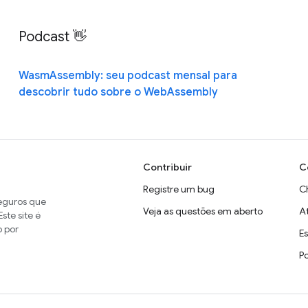
Podcast 👋
WasmAssembly: seu podcast mensal para
descobrir tudo sobre o WebAssembly
Contribuir
C
Registre um bug
C
seguros que
Veja as questões em aberto
A
ste site é
o por
E
P