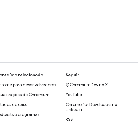
onteúdo relacionado
Seguir
hrome para desenvolvedores
@ChromiumDev no X
tualizações do Chromium
YouTube
studos de caso
Chrome for Developers no
LinkedIn
odcasts e programas
RSS