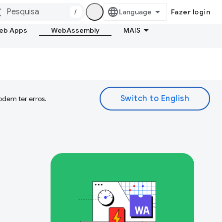
/
Fazer login
Web Apps
WebAssembly
MAIS
odem ter erros.