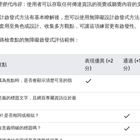
覺替代內容
：使用者可以存取任何傳達資訊的視覺或聽覺內容的
計啟發式方法有基本瞭解後，您可以使用無障礙設計啟發式方法
套用至角色或設計。收集多方觀點，可讓這項練習更有啟發性。
路檢查點的無障礙啟發式評估範例：
表現優異 (+2
通過 (+
查點
分)
分)
check
成為焦點時，是否會顯示清楚可見的指
意義的標題文字，且網頁專屬資訊位於最
check
H1 是否相同或相似？
check
有意義明確的標題嗎？