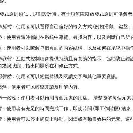
響。
發式原則類似，規劃設計時，有十項無障礙啟發式原則可供參考
和模式
：使用者可以選擇自己偏好的輸入方式 (例如滑鼠、鍵盤、
路
：使用者隨時都能在系統中導覽、尋找內容，以及判斷自己所
意
：使用者可以瞭解每個頁面的內容結構，以及如何在系統中操
和狀態
：互動式控制項會提供持續且有意義的指示，協助防止錯
的錯誤狀態，指出問題所在和修正方式。
易讀性
：使用者可以輕鬆辨識及閱讀文字和其他重要資訊。
讀性
：使用者可以輕鬆閱讀及理解內容。
和一致性
：使用者可以預測每個元素的用途。 清楚瞭解每個元素
留
：使用者有充足的時間完成工作，即使時間 (即工作階段) 結
爍
：使用者可以停止網頁上移動、閃爍或有動畫效果的元素。這