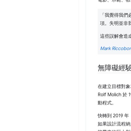
電影、示範、教
「我覺得我們
項。失明並非
這些誤解會造
Mark Riccobo
無障礙經
在建立目標對象
Rolf Mol
動程式。
快轉到 2019
如果設計流程納