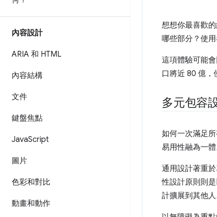
何？
想想你最喜歡的
內容設計
哪些部分？使用
ARIA 和 HTML
這項體驗可能會
口將近 80 
內容結構
文件
多元包容
鍵盤焦點
如何一次滿足所
Java
Script
易用性融為一體
圖片
通用設計著重於
色彩和對比
性設計原則則是
計擴展到其他人
動畫和動作