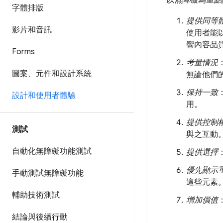
以無障礙為重點
字體排版
提供同等
影片和音訊
使用者能
響內容品
Forms
考量情況
圖案、元件和設計系統
無論他們
保持一致
設計和使用者體驗
用。
提供控制
測試
與之互動
自動化無障礙功能測試
提供選擇
優先顯示
手動測試無障礙功能
這些元素
輔助技術測試
增加價值
結論與後續行動